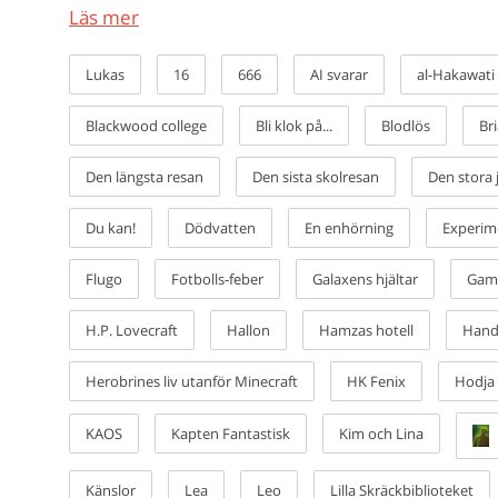
Läs mer
Vissa vet precis vad de vill läsa: typ, genre, serie,
kan den här sidan vara en bra start. Här finns al
Lukas
16
666
AI svarar
al-Hakawati
att låta sig inspireras av. Vi vet ju att vår affisc
elever som har svårt att hitta en bok de vill läsa.
Blackwood college
Bli klok på...
Blodlös
Br
kommer automatiskt igång. Men affischerna innehål
webben finns allt: nytt, äldre, gammalt. Finns det k
Den längsta resan
Den sista skolresan
Den stora 
författarens efternamn.
Du kan!
Dödvatten
En enhörning
Experim
Hegas utgivning är lite som en står påse lösgodis: 
Flugo
Fotbolls-feber
Galaxens hjältar
Gam
första boken ökar chansen att man hittar fler!
Ps. Om du föredrar att sortera efter ålder, genre e
H.P. Lovecraft
Hallon
Hamzas hotell
Hand
nedan!
Herobrines liv utanför Minecraft
HK Fenix
Hodja
KAOS
Kapten Fantastisk
Kim och Lina
Känslor
Lea
Leo
Lilla Skräckbiblioteket