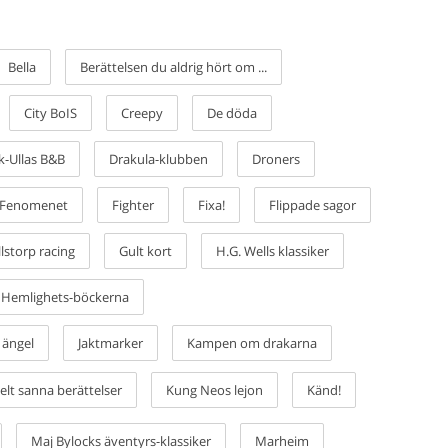
Bella
Berättelsen du aldrig hört om ...
City BoIS
Creepy
De döda
k-Ullas B&B
Drakula-klubben
Droners
Fenomenet
Fighter
Fixa!
Flippade sagor
lstorp racing
Gult kort
H.G. Wells klassiker
Hemlighets-böckerna
 ängel
Jaktmarker
Kampen om drakarna
lt sanna berättelser
Kung Neos lejon
Känd!
Maj Bylocks äventyrs-klassiker
Marheim