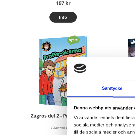
197 kr
Samtycke
Denna webbplats använder 
Zagros del 2 - Proffs-skorna
Sport-l
Vi använder enhetsidentifierar
sociala medier och analysera 
Gulistan Kavak
till de sociala medier och a