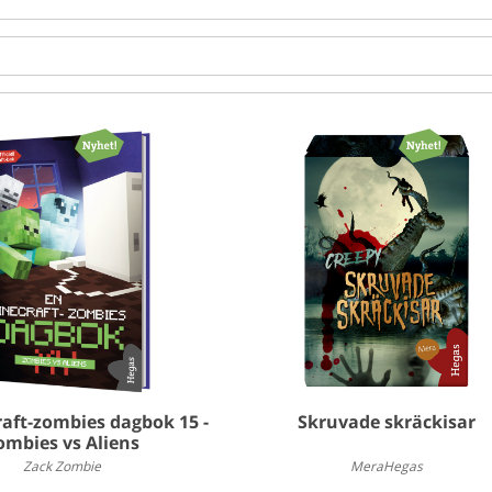
aft-zombies dagbok 15 -
Skruvade skräckisar
ombies vs Aliens
Zack Zombie
MeraHegas