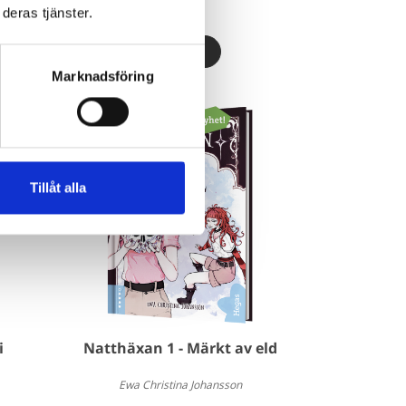
177 kr
deras tjänster.
Marknadsföring
Tillåt alla
i
Natthäxan 1 - Märkt av eld
Ewa Christina Johansson