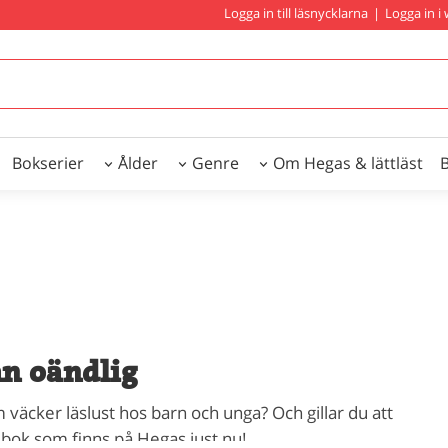
Logga in till läsnycklarna
|
Logga in 
Bokserier
Ålder
Genre
Om Hegas & lättläst
an oändlig
 väcker läslust hos barn och unga? Och gillar du att
 bok som finns på Hegas just nu!