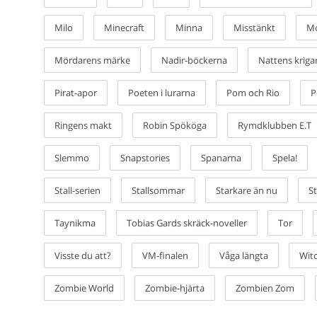
Milo
Minecraft
Minna
Misstänkt
Mo
Mördarens märke
Nadir-böckerna
Nattens kriga
Pirat-apor
Poeten i lurarna
Pom och Rio
P
Ringens makt
Robin Spököga
Rymdklubben E.T
Slemmo
Snapstories
Spanarna
Spela!
Stall-serien
Stallsommar
Starkare än nu
S
Taynikma
Tobias Gards skräck-noveller
Tor
Visste du att?
VM-finalen
Våga längta
Wit
Zombie World
Zombie-hjärta
Zombien Zom