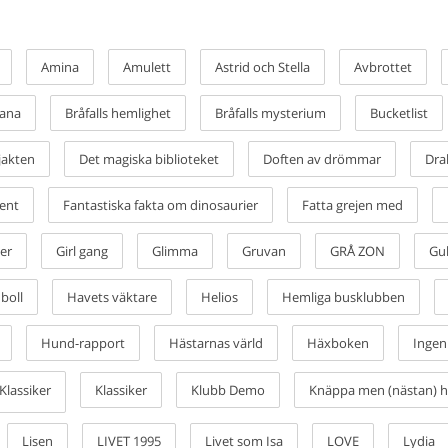
 till och med titel ibland. Andra har ingen aning. Då
la Hegas böcker med titel och lockande omslagsbild
Amina
Amulett
Astrid och Stella
Avbrottet
h brukar fungera som en konversationsstartare för de
 Kompisarna pekar på vilka de har läst och boktipsen
iana
Bråfalls hemlighet
Bråfalls mysterium
Bucketlist
ler ju bara en liten del av alla våra böcker. Här på
var i lager, hittar du det här! Sorterat efter
jakten
Det magiska biblioteket
Doften av drömmar
Dra
ent
Fantastiska fakta om dinosaurier
Fatta grejen med
det finns något för alla! Och när man väl hittat den
er
Girl gang
Glimma
Gruvan
GRÅ ZON
Gul
ller bland våra olika bokserier använder du filtret
boll
Havets väktare
Helios
Hemliga busklubben
Hund-rapport
Hästarnas värld
Häxboken
Ingen
Klassiker
Klassiker
Klubb Demo
Knäppa men (nästan) he
Lisen
LIVET 1995
Livet som Isa
LOVE
Lydia