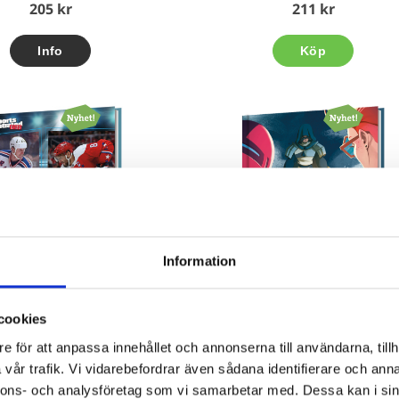
205 kr
211 kr
Köp
Information
cookies
egendarer - Gretzky vs
Gamer - Döds-riddaren
e för att anpassa innehållet och annonserna till användarna, tillh
Ovechkin
vår trafik. Vi vidarebefordrar även sådana identifierare och anna
Elliott Smith
Shawn Pryor
nnons- och analysföretag som vi samarbetar med. Dessa kan i sin