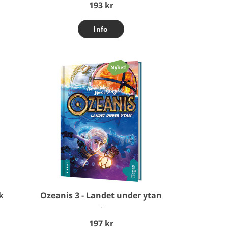
193 kr
k
Ozeanis 3 - Landet under ytan
-
197 kr