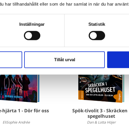
160 kr
186 kr
har tillhandahållit eller som de har samlat in när du har använt 
Inställningar
Statistik
Tillåt urval
hjärta 1 - Dör för oss
Spök-tivolit 3 - Skräcken 
spegelhuset
EliSophie Andrée
Dan & Lotta Höjer