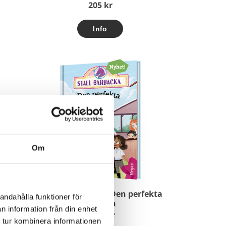
205 kr
Om
Stall Barbacka 3 - Den perfekta
andahålla funktioner för
ponnyn
n information från din enhet
Mari Bolte
 tur kombinera informationen