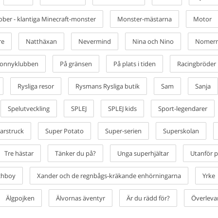
ber - klantiga Minecraft-monster
Monster-mästarna
Motor
re
Natthäxan
Nevermind
Nina och Nino
Nomer
onnyklubben
På gränsen
På plats i tiden
Racingbröder
Rysliga resor
Rysmans Rysliga butik
Sam
Sanja
Spelutveckling
SPLEJ
SPLEJ kids
Sport-legendarer
tarstruck
Super Potato
Super-serien
Superskolan
Tre hästar
Tänker du på?
Unga superhjältar
Utanför p
chboy
Xander och de regnbågs-kräkande enhörningarna
Yrke
Älgpojken
Älvornas äventyr
Är du rädd för?
Överleva