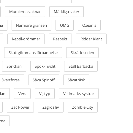
Mumierna vaknar
Märkliga saker
na
Närmare gränsen
OMG
Ozeanis
Reptil-drömmar
Respekt
Riddar Klant
Skattgömmans förbannelse
Skräck-serien
Sprickan
Spök-Tivolit
Stall Barbacka
Svartforsa
Säva Spinoff
Sävaträsk
lan
Vers
Vi, typ
Vildmarks-systrar
Zac Power
Zagros liv
Zombie City
rna