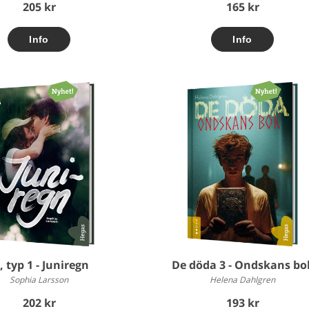
205 kr
165 kr
, typ 1 - Juniregn
De döda 3 - Ondskans bo
Sophia Larsson
Helena Dahlgren
202 kr
193 kr