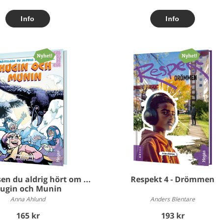
en du aldrig hört om ...
Respekt 4 - Drömmen
ugin och Munin
Anna Ahlund
Anders Blentare
165 kr
193 kr