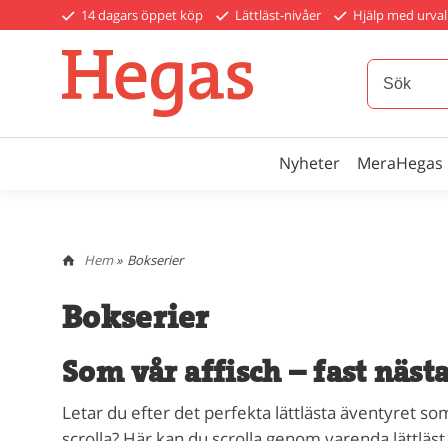
14 dagars öppet köp
Lättläst-nivåer
Hjälp med urval
Nyheter
MeraHegas
Hem
»
Bokserier
Bokserier
Som vår affisch – fast näst
Letar du efter det perfekta lättlästa äventyret som
scrolla? Här kan du scrolla genom varenda lättläst