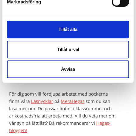
helst!
Marknadsföring
Lättläst på rätt nivå
Tillåt alla
Ibland innebär vägen mot läslusten att du måste
hitta böcker på rätt
Hegas-nivå
eller som passar
barnens intressen. Ja, det ena utesluter så klart inte
Tillåt urval
det andra. Rätt nivå och rätt ämne hjälper läsaren
att hitta läslusten, vi lovar!
Avvisa
Våra Läsnycklar
För dig som vill fördjupa arbetet med böckerna
finns våra
Läsnycklar
på
MeraHegas
som du kan
läsa mer om. De passar finfint i klassrummet och
är kostnadsfria att arbeta med. Vill du veta mer om
vår syn på lättläst? Då rekommenderar vi
Hegas-
bloggen!