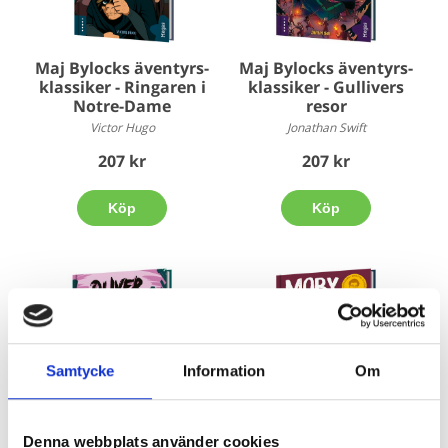
Maj Bylocks äventyrs-
Maj Bylocks äventyrs-
klassiker - Ringaren i
klassiker - Gullivers
Notre-Dame
resor
Victor Hugo
Jonathan Swift
207 kr
207 kr
Köp
Köp
Samtycke
Information
Om
Maj Bylocks äventyrs-
Maj Bylocks äventyrs-
Denna webbplats använder cookies