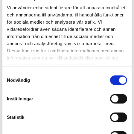
klassiker - Oliver Twist
klassiker - Moby Dick:
Vi använder enhetsidentifierare för att anpassa innehållet
Den vita valen
och annonserna till användarna, tillhandahålla funktioner
Charles Dickens
Herman Melville
för sociala medier och analysera vår trafik. Vi
207 kr
207 kr
vidarebefordrar även sådana identifierare och annan
information från din enhet till de sociala medier och
Köp
Köp
annons- och analysföretag som vi samarbetar med.
Dessa kan i sin tur kombinera informationen med annan
information som du har tillhandahållit eller som de har
Väck läslusten med Maj
samlat in när du har använt deras tjänster.
Bylock
Samtyckesval
Nödvändig
Maj Bylock är en del av Hegas lättlästa utgivning
av klassiker. Målet är att du som bibliotekarie,
Inställningar
lärare eller förälder enkelt ska hitta böcker som
väcker läslusten hos de allra yngsta. Allt för att just
Statistik
dina barn ska bli starka läsare. Ibland går vägen via
serier och grafiska romaner. Det är hur okej som