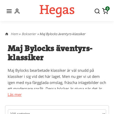
0
Hem
»
Bokserier
» Maj Bylocks äventyrs-klassiker
Maj Bylocks äventyrs-
klassiker
Maj Bylocks bearbetade klassiker är väl snudd på
klassiker i sig vid det här laget. Men nu ger vi ut dem
igen med nya färgglada omslag, fräscha inlagebilder och
ett modernare språk. Dessa böcker är givna när det är
Läs mer
dags att läsa klassiker i skolan.
Teman i Maj Bylocks