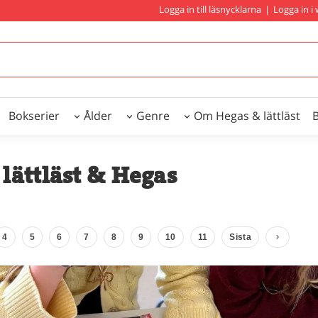
Logga in till läsnycklarna
|
Logga in 
Bokserier
Ålder
Genre
Om Hegas & lättläst
lättläst & Hegas
4
5
6
7
8
9
10
11
Sista