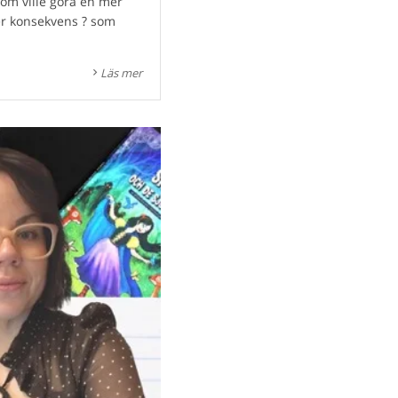
som ville göra en mer
ler konsekvens ? som
Läs mer