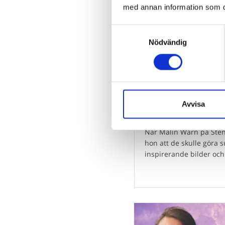
med annan information som du 
Samtyckesval
Nödvändig
2026-03-05 11:38
Avvisa
Lusten väcks 
När Malin Wärn på Sten
hon att de skulle göra 
inspirerande bilder och