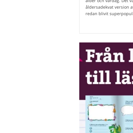
ålder och vardag. Det v
åldersadekvat version a
redan blivit superpopul