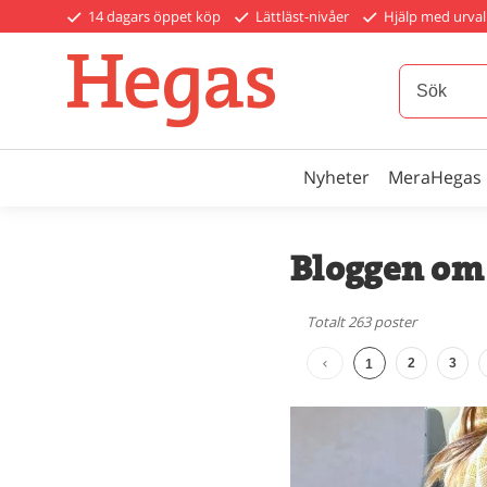
14 dagars öppet köp
Lättläst-nivåer
Hjälp med urval
Nyheter
MeraHegas
Bloggen om 
Totalt 263 poster
2
3
1