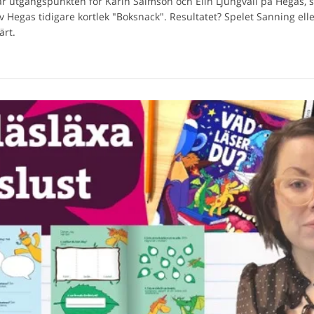
ar utgångspunkten för Karin Salmson och Elin Ljungvall på Hegas, 
v Hegas tidigare kortlek "Boksnack". Resultatet? Spelet Sanning el
ärt.