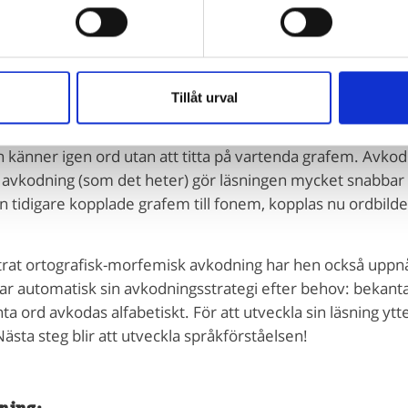
fem är kopplade till olika fonem beroende på sin kontext,
grafem och en mängd andra fallgropar, inser man att det är 
misk avkodning. Det gäller att traggla tills det sitter!
Tillåt urval
dning
tter och övar på sin alfabetisk-fonemiska avkodning komme
n känner igen ord utan att titta på vartenda grafem. Avkodn
avkodning (som det heter) gör läsningen mycket snabbar 
tidigare kopplade grafem till fonem, kopplas nu ordbilder 
rat ortografisk-morfemisk avkodning har hen också uppn
r automatisk sin avkodningsstrategi efter behov: bekant
ta ord avkodas alfabetiskt. För att utveckla sin läsning yt
sta steg blir att utveckla språkförståelsen!