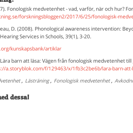
sning:
2017). Fonologisk medvetenhet - vad, varför, när och hur? F
kning.se/forskningsbloggen2/2017/6/25/fonologisk-medv
eau, D. (2008). Phonological awareness intervention: Beyo
earing Services in Schools, 39(1), 3-20.
xi.org/kunskapsbank/artiklar
 Lära barn att läsa: Vägen från fonologisk medvetenhet till
s://a.storyblok.com/f/129463/x/1fb3c2be6b/lara-barn-att-
vetenhet
,
Lästräning
,
Fonologisk medvetenhet
,
Avkodn
med dessa!