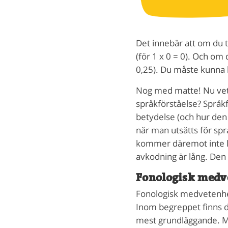
Det innebär att om du 
(för 1 x 0 = 0). Och om
0,25). Du måste kunna b
Nog med matte! Nu vet 
språkförståelse? Språkf
betydelse (och hur den 
när man utsätts för språ
kommer däremot inte lik
avkodning är lång. Den
Fonologisk medv
Fonologisk medvetenhet
Inom begreppet finns de
mest grundläggande. M