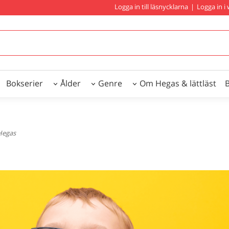
Logga in till läsnycklarna
|
Logga in 
Bokserier
Ålder
Genre
Om Hegas & lättläst
egas