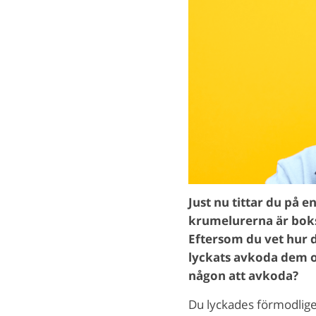
Just nu tittar du på e
krumelurerna är bokst
Eftersom du vet hur d
lyckats avkoda dem o
någon att avkoda?
Du lyckades förmodligen