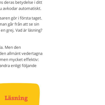
s deras betydelse i ditt
Du avkodar automatiskt.
aren gör i första taget.
an går från att se sin
 en grej. Vad är läsning?
edla. Men den
gt den allmänt vedertagna
 men mycket effektiv:
randra enligt följande