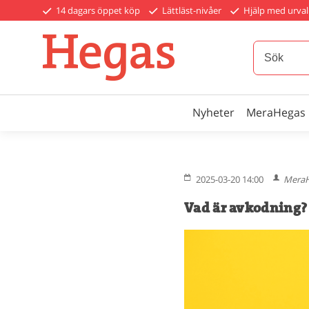
14 dagars öppet köp
Lättläst-nivåer
Hjälp med urval
Nyheter
MeraHegas
2025-03-20 14:00
MeraH
Vad är avkodning?