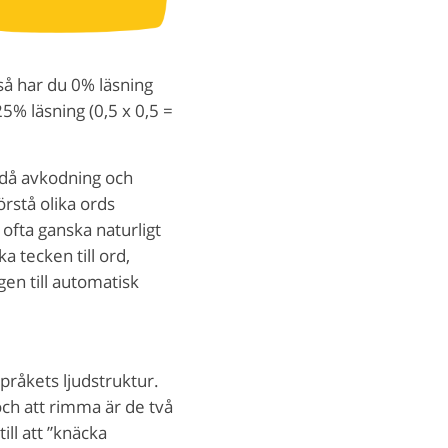
å har du 0% läsning
5% läsning (0,5 x 0,5 =
 då avkodning och
örstå olika ords
ofta ganska naturligt
a tecken till ord,
gen till automatisk
råkets ljudstruktur.
och att rimma är de två
l att ”knäcka