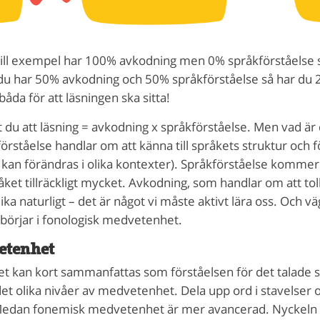
till exempel har 100% avkodning men 0% språkförståelse s
 du har 50% avkodning och 50% språkförståelse så har du 2
åda för att läsningen ska sitta!
du att läsning = avkodning x språkförståelse. Men vad är
örståelse handlar om att känna till språkets struktur och f
kan förändras i olika kontexter). Språkförståelse kommer 
ket tillräckligt mycket. Avkodning, som handlar om att tolk
a naturligt – det är något vi måste aktivt lära oss. Och vä
 börjar i fonologisk medvetenhet.
etenhet
 kan kort sammanfattas som förståelsen för det talade sp
t olika nivåer av medvetenhet. Dela upp ord i stavelser 
edan fonemisk medvetenhet är mer avancerad. Nyckeln til