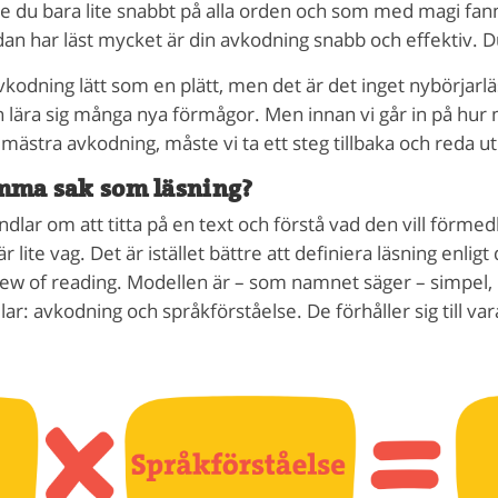
de du bara lite snabbt på alla orden och som med magi fann
an har läst mycket är din avkodning snabb och effektiv. 
vkodning lätt som en plätt, men det är det inget nybörjarläs
n lära sig många nya förmågor. Men innan vi går in på hur m
bemästra avkodning, måste vi ta ett steg tillbaka och reda ut
mma sak som läsning?
handlar om att titta på en text och förstå vad den vill förm
är lite vag. Det är istället bättre att definiera läsning enli
ew of reading. Modellen är – som namnet säger – simpel,
lar: avkodning och språkförståelse. De förhåller sig till va