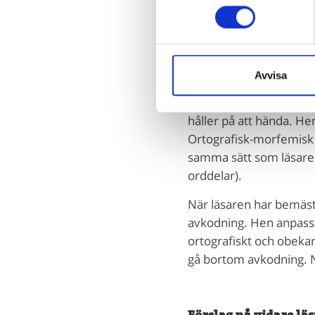
tänker på att vissa gra
till en kombination av 
bemästra alfabetisk-fone
Avvisa
Automatisk avko
När nybörjarläsaren si
håller på att hända. He
Ortografisk-morfemisk 
samma sätt som läsaren 
orddelar).
När läsaren har bemäst
avkodning. Hen anpassa
ortografiskt och obekan
gå bortom avkodning. Nä