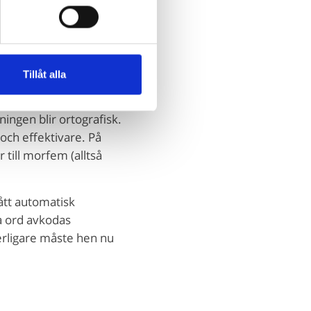
 vissa fonem är kopplade
ganska klurigt att
Tillåt alla
r hen inse att något
ingen blir ortografisk.
och effektivare. På
till morfem (alltså
ått automatisk
a ord avkodas
terligare måste hen nu