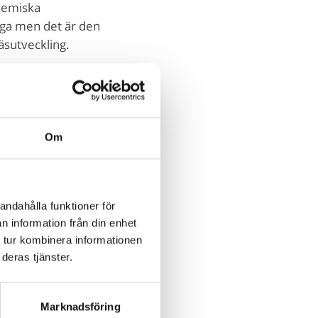
nemiska
iga men det är den
äsutveckling.
n handlar om att bli
er språkljud som de
dessa små byggklossar.
Om
t från ord för att bilda
ensord som /mok/.
rksamma ordens
 avkoda!
andahålla funktioner för
n information från din enhet
 tur kombinera informationen
nnedomen börjar falla
deras tjänster.
nna grundläggande
 ljuda ihop flera
Marknadsföring
 i teorin. Men när man