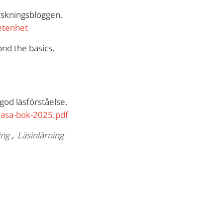
orskningsbloggen.
etenhet
nd the basics.
 god läsförståelse.
lasa-bok-2025.pdf
ing
,
Läsinlärning