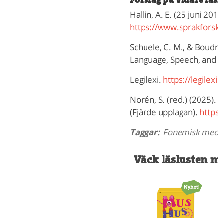
Förslag på vidare lä
Hallin, A. E. (25 juni 
https://www.sprakfors
Schuele, C. M., & Boudr
Language, Speech, and H
Legilexi.
https://legile
Norén, S. (red.) (2025).
(Fjärde upplagan).
http
Taggar:
Fonemisk med
Väck läslusten 