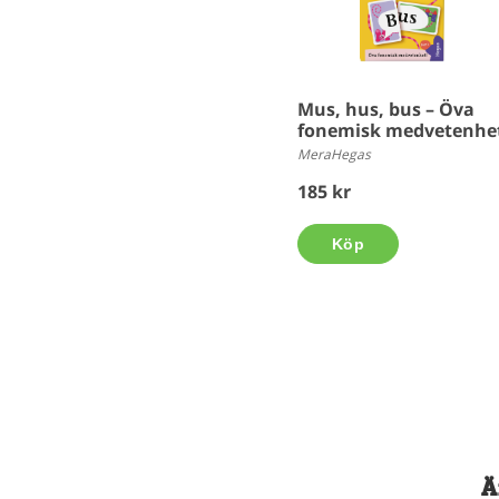
Mus, hus, bus – Öva
fonemisk medvetenhe
MeraHegas
185 kr
Köp
Ä