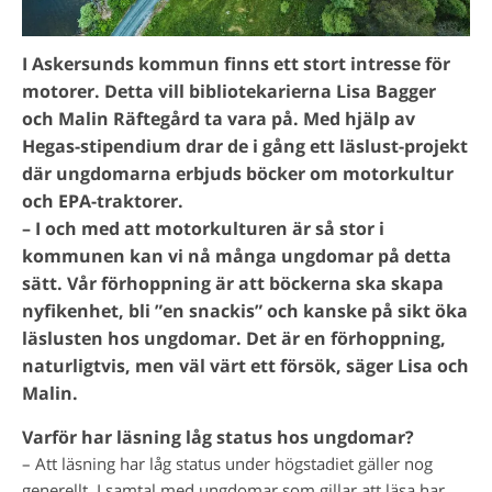
I Askersunds kommun finns ett stort intresse för
motorer. Detta vill bibliotekarierna Lisa Bagger
och Malin Räftegård ta vara på. Med hjälp av
Hegas-stipendium drar de i gång ett läslust-projekt
där ungdomarna erbjuds böcker om motorkultur
och EPA-traktorer.
– I och med att motorkulturen är så stor i
kommunen kan vi nå många ungdomar på detta
sätt. Vår förhoppning är att böckerna ska skapa
nyfikenhet, bli ”en snackis” och kanske på sikt öka
läslusten hos ungdomar. Det är en förhoppning,
naturligtvis, men väl värt ett försök, säger Lisa och
Malin.
Varför har läsning låg status hos ungdomar?
– Att läsning har låg status under högstadiet gäller nog
generellt. I samtal med ungdomar som gillar att läsa har