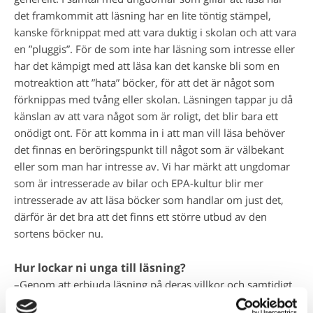
det framkommit att läsning har en lite töntig stämpel,
kanske förknippat med att vara duktig i skolan och att vara
en ”pluggis”. För de som inte har läsning som intresse eller
har det kämpigt med att läsa kan det kanske bli som en
motreaktion att ”hata” böcker, för att det är något som
förknippas med tvång eller skolan. Läsningen tappar ju då
känslan av att vara något som är roligt, det blir bara ett
onödigt ont. För att komma in i att man vill läsa behöver
det finnas en beröringspunkt till något som är välbekant
eller som man har intresse av. Vi har märkt att ungdomar
som är intresserade av bilar och EPA-kultur blir mer
intresserade av att läsa böcker som handlar om just det,
därför är det bra att det finns ett större utbud av den
sortens böcker nu.
Hur lockar ni unga till läsning?
–Genom att erbjuda läsning på deras villkor och samtidigt
vara lyhörda för att alla faktiskt inte älskar att läsa