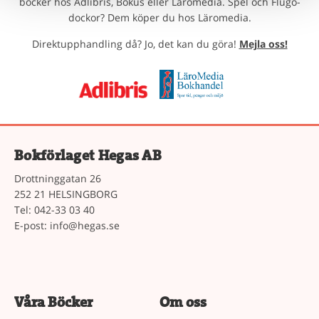
böcker hos Adlibris, Bokus eller Läromedia. Spel och Flugo-
dockor? Dem köper du hos Läromedia.
Direktupphandling då? Jo, det kan du göra!
Mejla oss!
Bokförlaget Hegas AB
Drottninggatan 26
252 21 HELSINGBORG
Tel: 042-33 03 40
E-post:
info@hegas.se
Våra Böcker
Om oss