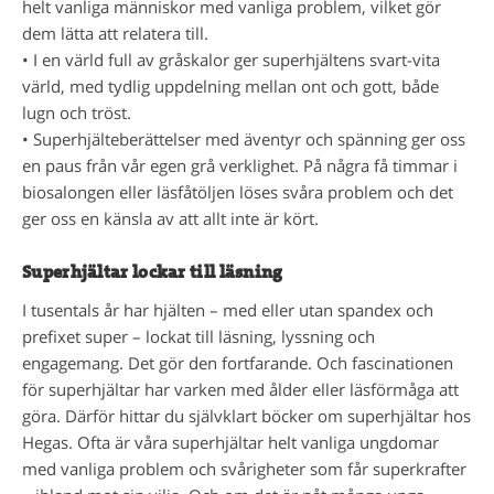
helt vanliga människor med vanliga problem, vilket gör
dem lätta att relatera till.
• I en värld full av gråskalor ger superhjältens svart-vita
värld, med tydlig uppdelning mellan ont och gott, både
lugn och tröst.
• Superhjälteberättelser med äventyr och spänning ger oss
en paus från vår egen grå verklighet. På några få timmar i
biosalongen eller läsfåtöljen löses svåra problem och det
ger oss en känsla av att allt inte är kört.
Superhjältar lockar till läsning
I tusentals år har hjälten – med eller utan spandex och
prefixet super – lockat till läsning, lyssning och
engagemang. Det gör den fortfarande. Och fascinationen
för superhjältar har varken med ålder eller läsförmåga att
göra. Därför hittar du självklart böcker om superhjältar hos
Hegas. Ofta är våra superhjältar helt vanliga ungdomar
med vanliga problem och svårigheter som får superkrafter