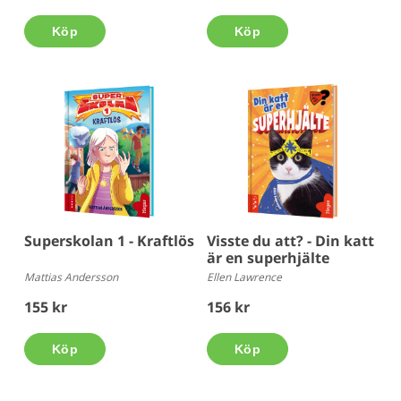
Köp
Köp
Superskolan 1 - Kraftlös
Visste du att? - Din katt
är en superhjälte
Mattias Andersson
Ellen Lawrence
155 kr
156 kr
Köp
Köp