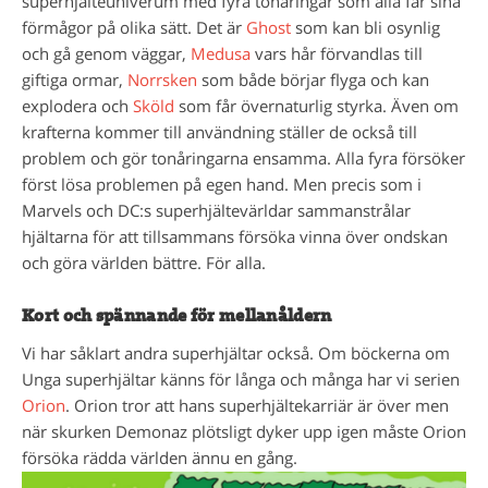
superhjälteuniverum med fyra tonåringar som alla får sina
förmågor på olika sätt. Det är
Ghost
som kan bli osynlig
och gå genom väggar,
Medusa
vars hår förvandlas till
giftiga ormar,
Norrsken
som både börjar flyga och kan
explodera och
Sköld
som får övernaturlig styrka. Även om
krafterna kommer till användning ställer de också till
problem och gör tonåringarna ensamma. Alla fyra försöker
först lösa problemen på egen hand. Men precis som i
Marvels och DC:s superhjältevärldar sammanstrålar
hjältarna för att tillsammans försöka vinna över ondskan
och göra världen bättre. För alla.
Kort och spännande för mellanåldern
Vi har såklart andra superhjältar också. Om böckerna om
Unga superhjältar känns för långa och många har vi serien
Orion
. Orion tror att hans superhjältekarriär är över men
när skurken Demonaz plötsligt dyker upp igen måste Orion
försöka rädda världen ännu en gång.