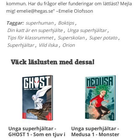
kommun. Har du frågor eller funderingar om lättläst? Mejla
mig! emelie@hegas.se" –Emelie Olofsson
Taggar:
superhuman
,
Boktips
,
Din katt är en superhjälte
,
Unga superhjältar
,
Tips för klassrummet
,
Superskolan
,
Super potato
,
Superhjältar
,
Vild ilska
,
Orion
Väck läslusten med dessa!
Unga superhjältar -
Unga superhjältar -
GHOST 1 - Som en tjuv i
Medusa 1 - Monster