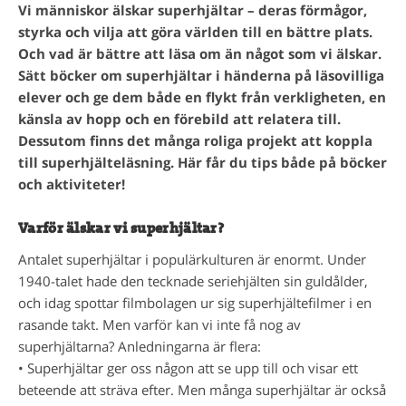
Vi människor älskar superhjältar – deras förmågor,
styrka och vilja att göra världen till en bättre plats.
Och vad är bättre att läsa om än något som vi älskar.
Sätt böcker om superhjältar i händerna på läsovilliga
elever och ge dem både en flykt från verkligheten, en
känsla av hopp och en förebild att relatera till.
Dessutom finns det många roliga projekt att koppla
till superhjälteläsning. Här får du tips både på böcker
och aktiviteter!
Varför älskar vi superhjältar?
Antalet superhjältar i populärkulturen är enormt. Under
1940-talet hade den tecknade seriehjälten sin guldålder,
och idag spottar filmbolagen ur sig superhjältefilmer i en
rasande takt. Men varför kan vi inte få nog av
superhjältarna? Anledningarna är flera:
• Superhjältar ger oss någon att se upp till och visar ett
beteende att sträva efter. Men många superhjältar är också