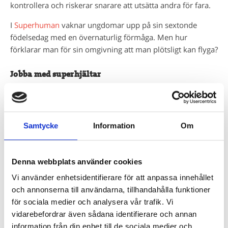
kontrollera och riskerar snarare att utsätta andra för fara.
I
Superhuman
vaknar ungdomar upp på sin sextonde
födelsedag med en övernaturlig förmåga. Men hur
förklarar man för sin omgivning att man plötsligt kan flyga?
Jobba med superhjältar
Det finns många sätt ni kan arbeta med superhjältar i
samband med att ni läser om dem.
Samtycke
Information
Om
• Skapa egna superhjältar
Vilka superkrafter skulle de ha och vad skulle de kunna
göra med sina krafter? Vilka för- och nackdelar har
Denna webbplats använder cookies
krafterna? Vilken typ av samhälle finns de i? Hur kan de
arbeta tillsammans och komplettera varandra? Vilka
Vi använder enhetsidentifierare för att anpassa innehållet
skurkar kämpar de mot? Kanske till och med fundera över
och annonserna till användarna, tillhandahålla funktioner
vad som fick hjältarna att bli hjältar till att börja med. Var
för sociala medier och analysera vår trafik. Vi
det ett experiment som i Medusa eller ett brott som i
vidarebefordrar även sådana identifierare och annan
Batman? Beroende på elevernas åldrar kan man skapa av
information från din enhet till de sociala medier och