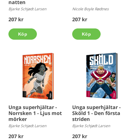
natten
Bjarke Schjødt Larsen
Nicole Boyle Rødtnes
207 kr
207 kr
Köp
Köp
Unga superhjältar -
Unga superhjältar -
Norrsken 1 - Ljus mot
Sköld 1 - Den första
mörker
striden
Bjarke Schjødt Larsen
Bjarke Schjødt Larsen
207 kr
207 kr