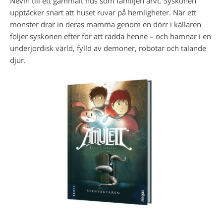
Nevin till ett gammalt hus som familjen ärvt. Syskonen
upptäcker snart att huset ruvar på hemligheter. När ett
monster drar in deras mamma genom en dörr i källaren
följer syskonen efter för att rädda henne – och hamnar i en
underjordisk värld, fylld av demoner, robotar och talande
djur.