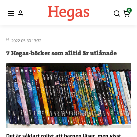
0
2022-05-30 13:32
7 Hegas-böcker som alltid är utlånade
Det är såklart roligt att barnen läser, men visst