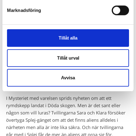
Marknadsföring
Tillåt alla
Deckare är populära
Tillåt urval
Naturligtvis finns Torsten Bengtssons
Splej
-serie med
bland de ständigt utlånade böckerna. Spännande deckare
Avvisa
och dagsaktuella samhällsämnen i en perfekt mix. Och så
lite pirrig kärlek som ett körsbär på toppen!
I Mysteriet med varelsen sprids nyheten om att ett
rymdskepp landat i Döda skogen. Men är det sant eller
någon som vill luras? Tvillingarna Sara och Klara försöker
övertyga Splej-gänget om att det finns aliens alldeles i
närheten men alla är inte lika säkra. Och när tvillingarna
går med i Splej får de mer än aliens att oroa sig för.