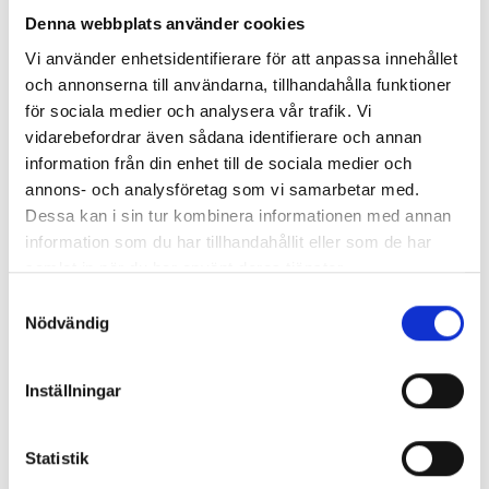
Denna webbplats använder cookies
Vi använder enhetsidentifierare för att anpassa innehållet
och annonserna till användarna, tillhandahålla funktioner
för sociala medier och analysera vår trafik. Vi
Knasigt och roligt med Flugo
vidarebefordrar även sådana identifierare och annan
information från din enhet till de sociala medier och
Flugo
är alltid rätt! Rolig, lätt att läsa och ständigt aktuell
annons- och analysföretag som vi samarbetar med.
med nya knasiga äventyr.
Dessa kan i sin tur kombinera informationen med annan
I Prins Flugo ska Buzz skriva en saga. Självklart får Flugo
information som du har tillhandahållit eller som de har
vara huvudperson. Men vad ska hända efter Det var gång
samlat in när du har använt deras tjänster.
...? Flugo har många idéer!
Samtyckesval
Nödvändig
Inställningar
Statistik