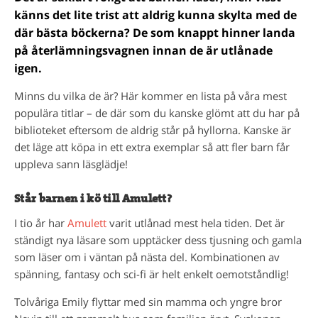
känns det lite trist att aldrig kunna skylta med de
där bästa böckerna? De som knappt hinner landa
på återlämningsvagnen innan de är utlånade
igen.
Minns du vilka de är? Här kommer en lista på våra mest
populära titlar – de där som du kanske glömt att du har på
biblioteket eftersom de aldrig står på hyllorna. Kanske är
det läge att köpa in ett extra exemplar så att fler barn får
uppleva sann läsglädje!
Står barnen i kö till Amulett?
I tio år har
Amulett
varit utlånad mest hela tiden. Det är
ständigt nya läsare som upptäcker dess tjusning och gamla
som läser om i väntan på nästa del. Kombinationen av
spänning, fantasy och sci-fi är helt enkelt oemotståndlig!
Tolvåriga Emily flyttar med sin mamma och yngre bror