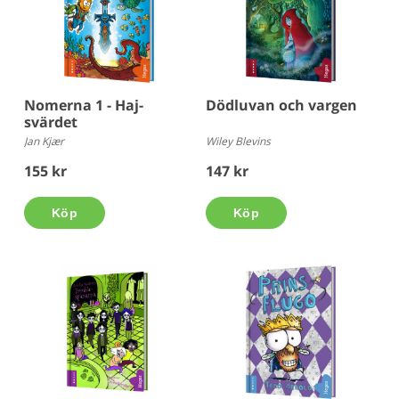
Nomerna 1 - Haj-
Dödluvan och vargen
svärdet
Jan Kjær
Wiley Blevins
155 kr
147 kr
Köp
Köp