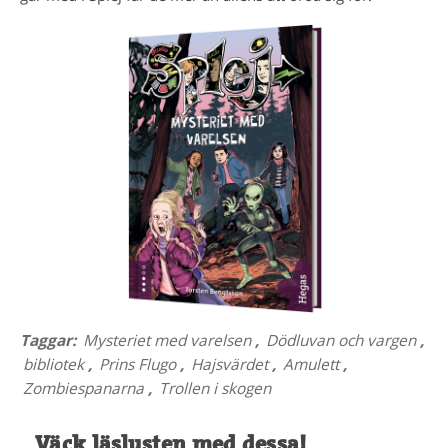
Taggar:
Mysteriet med varelsen
,
Dödluvan och vargen
,
bibliotek
,
Prins Flugo
,
Hajsvärdet
,
Amulett
,
Zombiespanarna
,
Trollen i skogen
Väck läslusten med dessa!