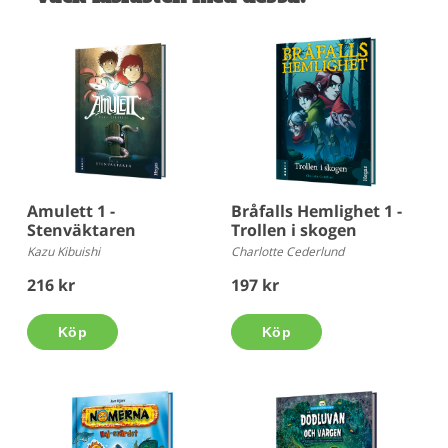
Amulett 1 -
Bråfalls Hemlighet 1 -
Stenväktaren
Trollen i skogen
Kazu Kibuishi
Charlotte Cederlund
216 kr
197 kr
Köp
Köp