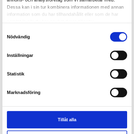
Dessa kan i sin tur kombinera informationen med annan
information som du har tillhandahållit eller som de har
samlat in när du har använt deras tjänster.
Samtyckesval
Nödvändig
Inställningar
Ladda ner Lilla skräckbiblioteket-tipspromenaden!
- Bloggen om
lättläst & Hegas
2022-03-28 13:15
Statistik
Marknadsföring
Tillåt alla