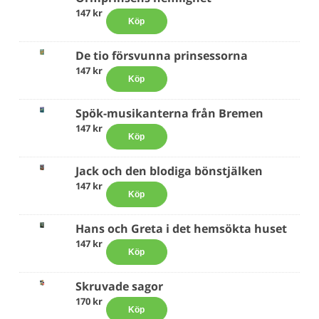
147 kr
Köp
De tio försvunna prinsessorna
147 kr
Köp
Spök-musikanterna från Bremen
147 kr
Köp
Jack och den blodiga bönstjälken
147 kr
Köp
Hans och Greta i det hemsökta huset
147 kr
Köp
Skruvade sagor
170 kr
Köp