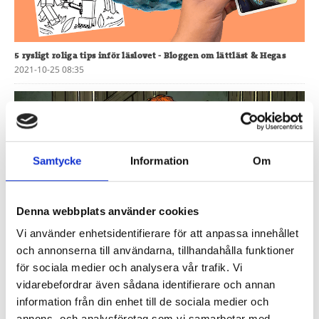
5 rysligt roliga tips inför läslovet
- Bloggen om lättläst & Hegas
2021-10-25 08:35
Samtycke
Information
Om
Denna webbplats använder cookies
Vi använder enhetsidentifierare för att anpassa innehållet
och annonserna till användarna, tillhandahålla funktioner
Varför ger Hegas ut så mycket skräck?
- Bloggen om lättläst & Hegas
för sociala medier och analysera vår trafik. Vi
2020-01-21 15:50
vidarebefordrar även sådana identifierare och annan
information från din enhet till de sociala medier och
annons- och analysföretag som vi samarbetar med.