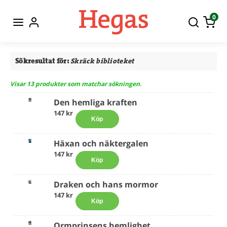
0
Sökresultat för:
Skräck biblioteket
Visar 13 produkter som matchar sökningen.
Den hemliga kraften
147 kr
Köp
Häxan och näktergalen
147 kr
Köp
Draken och hans mormor
147 kr
Köp
Ormprinsens hemlighet