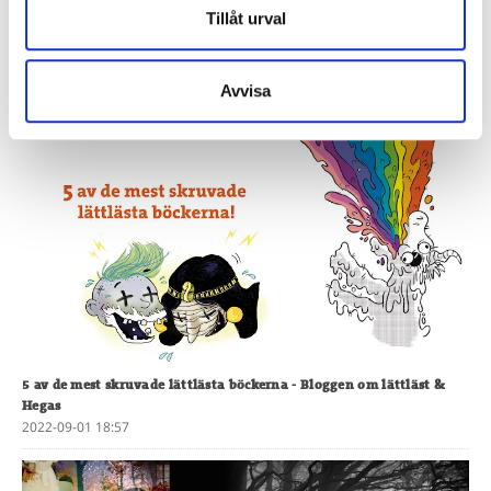
Tillåt urval
7 Hegas-böcker som alltid är utlånade
- Bloggen om lättläst &
Hegas
Avvisa
2022-05-30 13:32
5 av de mest skruvade lättlästa böckerna
- Bloggen om lättläst &
Hegas
2022-09-01 18:57