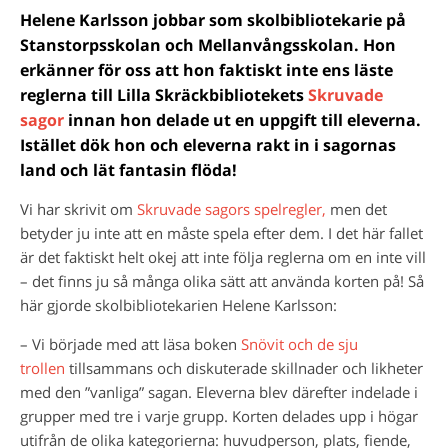
Helene Karlsson jobbar som skolbibliotekarie på
Stanstorpsskolan och Mellanvångsskolan. Hon
erkänner för oss att hon faktiskt inte ens läste
reglerna till Lilla Skräckbibliotekets
Skruvade
sagor
innan hon delade ut en uppgift till eleverna.
Istället dök hon och eleverna rakt in i sagornas
land och lät fantasin flöda!
Vi har skrivit om
Skruvade sagors spelregler,
men det
betyder ju inte att en måste spela efter dem. I det här fallet
är det faktiskt helt okej att inte följa reglerna om en inte vill
– det finns ju så många olika sätt att använda korten på! Så
här gjorde skolbibliotekarien Helene Karlsson:
– Vi började med att läsa boken
Snövit och de sju
trollen
tillsammans och diskuterade skillnader och likheter
med den ”vanliga” sagan. Eleverna blev därefter indelade i
grupper med tre i varje grupp. Korten delades upp i högar
utifrån de olika kategorierna: huvudperson, plats, fiende,