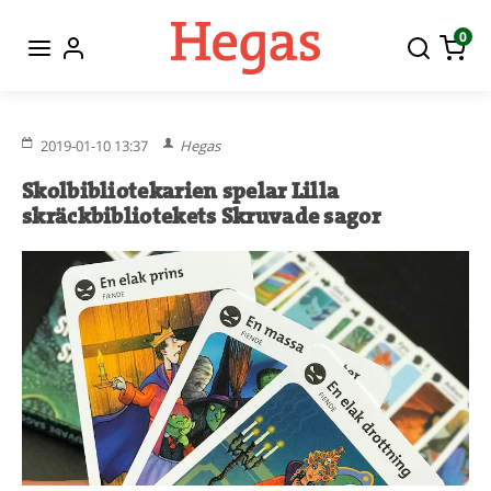
0
2019-01-10 13:37
Hegas
Skolbibliotekarien spelar Lilla
skräckbibliotekets Skruvade sagor