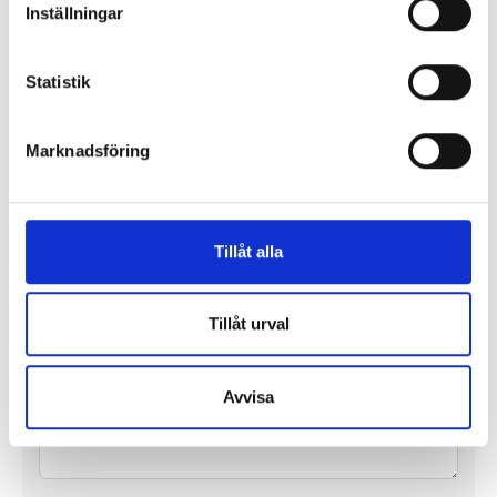
Inställningar
Skruvade sagor
Dödluvan och vargen
MeraHegas
Wiley Blevins
Statistik
170 kr
147 kr
Marknadsföring
Köp
Köp
Skriv en kommentar:
Tillåt alla
Text:
Tillåt urval
Avvisa