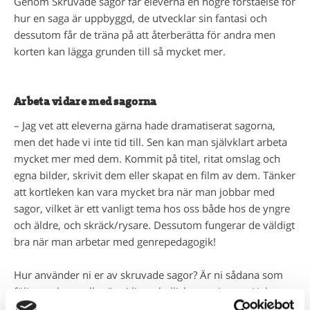
Genom Skruvade sagor får eleverna en högre förståelse för
hur en saga är uppbyggd, de utvecklar sin fantasi och
dessutom får de träna på att återberätta för andra men
korten kan lägga grunden till så mycket mer.
Arbeta vidare med sagorna
– Jag vet att eleverna gärna hade dramatiserat sagorna,
men det hade vi inte tid till. Sen kan man självklart arbeta
mycket mer med dem. Kommit på titel, ritat omslag och
egna bilder, skrivit dem eller skapat en film av dem. Tänker
att kortleken kan vara mycket bra när man jobbar med
sagor, vilket är ett vanligt tema hos oss både hos de yngre
och äldre, och skräck/rysare. Dessutom fungerar de väldigt
bra när man arbetar med genrepedagogik!
Hur använder ni er av skruvade sagor? Är ni sådana som
följer reglerna eller är ni lite rebelliska precis som Helene
och hennes elever?