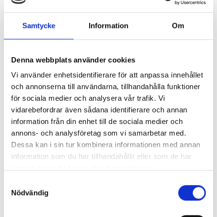
Vill du följa Helene? Det gör du bäst på Instagram:
Samtycke
Information
Om
lararbibliotekarien
.
Om du vill läsa om flera sätt att arbeta med Skruvade
sagor, läs blogginlägget om hur
Anna och Helena använder
Denna webbplats använder cookies
korteleken som bildstöd för elever med språkstörning
.
Vi använder enhetsidentifierare för att anpassa innehållet
och annonserna till användarna, tillhandahålla funktioner
Taggar:
Skolbibliotekarien berättar
,
Skruvade Sagor
,
för sociala medier och analysera vår trafik. Vi
Lilla Skräckbiblioteket
vidarebefordrar även sådana identifierare och annan
information från din enhet till de sociala medier och
Väck läslusten med dessa!
annons- och analysföretag som vi samarbetar med.
Dessa kan i sin tur kombinera informationen med annan
information som du har tillhandahållit eller som de har
samlat in när du har använt deras tjänster.
Samtyckesval
Nödvändig