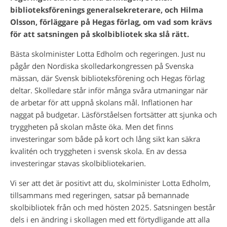
biblioteksförenings generalsekreterare, och Hilma
Olsson, förläggare på Hegas förlag, om vad som krävs
för att satsningen på skolbibliotek ska slå rätt.
Bästa skolminister Lotta Edholm och regeringen. Just nu
pågår den Nordiska skolledarkongressen på Svenska
mässan, där Svensk biblioteksförening och Hegas förlag
deltar. Skolledare står inför många svåra utmaningar när
de arbetar för att uppnå skolans mål. Inflationen har
naggat på budgetar. Läsförståelsen fortsätter att sjunka och
tryggheten på skolan måste öka. Men det finns
investeringar som både på kort och lång sikt kan säkra
kvalitén och tryggheten i svensk skola. En av dessa
investeringar stavas skolbibliotekarien.
Vi ser att det är positivt att du, skolminister Lotta Edholm,
tillsammans med regeringen, satsar på bemannade
skolbibliotek från och med hösten 2025. Satsningen består
dels i en ändring i skollagen med ett förtydligande att alla