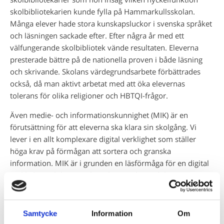
skolbibliotekarien kunde fylla på Hammarkullsskolan.
Många elever hade stora kunskapsluckor i svenska språket
och läsningen sackade efter. Efter några år med ett
välfungerande skolbibliotek vände resultaten. Eleverna
presterade bättre på de nationella proven i både läsning
och skrivande. Skolans värdegrundsarbete förbättrades
också, då man aktivt arbetat med att öka elevernas
tolerans för olika religioner och HBTQI-frågor.
Även medie- och informationskunnighet (MIK) är en
förutsättning för att eleverna ska klara sin skolgång. Vi
lever i en allt komplexare digital verklighet som ställer
höga krav på förmågan att sortera och granska
information. MIK är i grunden en läsförmåga för en digital
verklighet och kraven i läroplaner och styrdokument är
tydliga. Eleverna ska under sin skolgång uppnå en hög grad
av källkritiskt tänkande, kunna söka och hitta information.
Dessa områden är skolbibliotekariens kärnexpertis och det
Samtycke
Information
Om
rustar eleverna till demokratiskt medvetna medborgare.