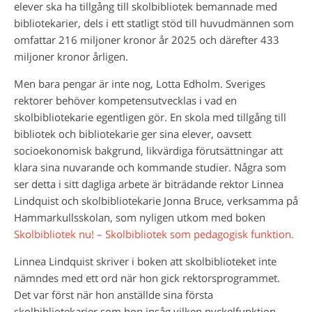
elever ska ha tillgång till skolbibliotek bemannade med
bibliotekarier, dels i ett statligt stöd till huvudmännen som
omfattar 216 miljoner kronor år 2025 och därefter 433
miljoner kronor årligen.
Men bara pengar är inte nog, Lotta Edholm. Sveriges
rektorer behöver kompetensutvecklas i vad en
skolbibliotekarie egentligen gör. En skola med tillgång till
bibliotek och bibliotekarie ger sina elever, oavsett
socioekonomisk bakgrund, likvärdiga förutsättningar att
klara sina nuvarande och kommande studier. Några som
ser detta i sitt dagliga arbete är biträdande rektor Linnea
Lindquist och skolbibliotekarie Jonna Bruce, verksamma på
Hammarkullsskolan, som nyligen utkom med boken
Skolbibliotek nu! – Skolbibliotek som pedagogisk funktion.
Linnea Lindquist skriver i boken att skolbiblioteket inte
nämndes med ett ord när hon gick rektorsprogrammet.
Det var först när hon anställde sina första
skolbibliotekarier som hon insåg vilken nyckelfunktion