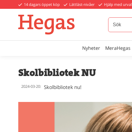
14 dagars öppet köp
Lättläst-nivåer
Hjälp med urval
Nyheter
MeraHegas
Skolbibliotek NU
2024-03-20:
Skolbibliotek nu!