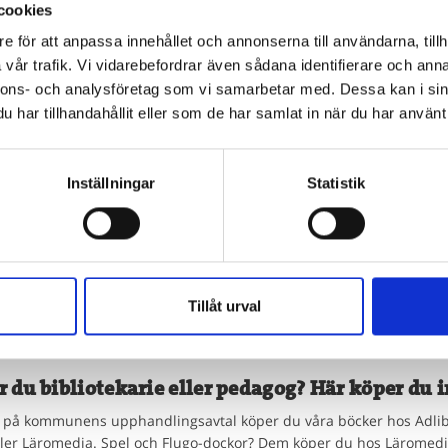
cookies
e för att anpassa innehållet och annonserna till användarna, tillh
vår trafik. Vi vidarebefordrar även sådana identifierare och anna
nnons- och analysföretag som vi samarbetar med. Dessa kan i sin
har tillhandahållit eller som de har samlat in när du har använt 
geringen skriver Silvia Ernhagen, Svensk biblioteksförenings genera
otek ska slå rätt.
Inställningar
Statistik
Tillåt urval
r du bibliotekarie eller pedagog? Här köper du i
på kommunens upphandlingsavtal köper du våra böcker hos Adlib
ller Läromedia. Spel och Flugo-dockor? Dem köper du hos Läromedi