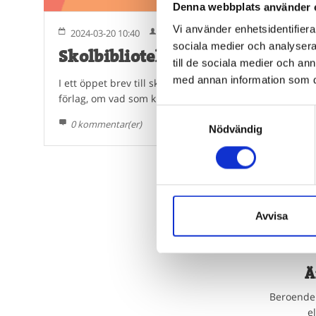
Denna webbplats använder 
Vi använder enhetsidentifierar
2024-03-20 10:40
Silvia Ernhagen & Hilma Olsson
sociala medier och analysera 
Skolbibliotek nu!
till de sociala medier och a
med annan information som du 
I ett öppet brev till skolminister Lotta Edholm och re
förlag, om vad som krävs för att satsningen på skolbibli
Samtyckesval
0 kommentar(er)
Nödvändig
Avvisa
Ä
Beroende 
e