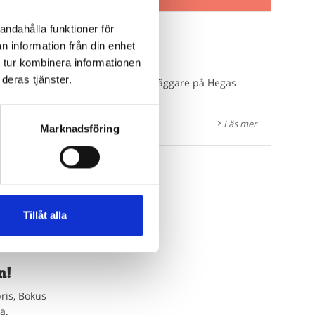
andahålla funktioner för
n information från din enhet
 tur kombinera informationen
deras tjänster.
lsekreterare, och Hilma Olsson, förläggare på Hegas
Läs mer
Marknadsföring
Tillåt alla
n!
ris, Bokus
a.