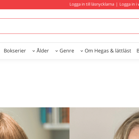
Logga in till läsnycklarna
|
Logga in 
Bokserier
Ålder
Genre
Om Hegas & lättläst