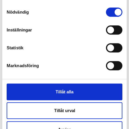
Samtyckesval
Nödvändig
Inställningar
Flippade sagor - Spök-
Statistik
kejsarens nya kläder
Benjamin Harper
Marknadsföring
165 kr
Köp
Tillåt alla
Tillåt urval
Böcker inom samma kategori