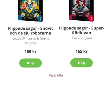
Flippade sagor - Super-
Flippade sagor - Snövit
Rödluvan
och de sju robotarna
Otis Frampton
Louise Simonson & Jimena
Sanchez
165 kr
165 kr
Köp
Köp
Visa Alla