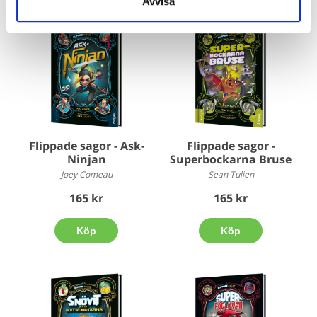
Avvisa
Flippade sagor - Ask-
Flippade sagor -
Ninjan
Superbockarna Bruse
Joey Comeau
Sean Tulien
165 kr
165 kr
Köp
Köp