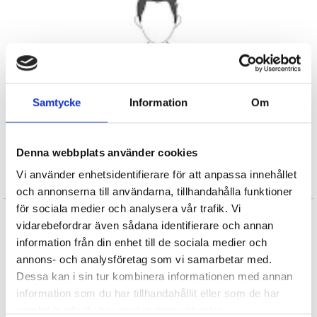
Benjamin Harper
Samtycke
Information
Om
Benjamin Harper har varit redaktör hos Lucasfilm och
serieförlaget DC Comics. Nu arbetar han åt Warner Bros.
Han har skrivit många böcker, till exempel
Obsessed with
Denna webbplats använder cookies
Star Wars
och
Thank You, Superman!
Vi använder enhetsidentifierare för att anpassa innehållet
Läs mer
och annonserna till användarna, tillhandahålla funktioner
för sociala medier och analysera vår trafik. Vi
vidarebefordrar även sådana identifierare och annan
information från din enhet till de sociala medier och
Böcker från samma författare
annons- och analysföretag som vi samarbetar med.
Dessa kan i sin tur kombinera informationen med annan
information som du har tillhandahållit eller som de har
samlat in när du har använt deras tjänster.