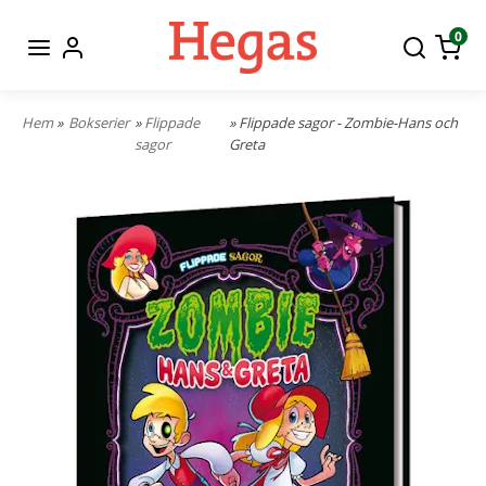
0
Hem
»
Bokserier
»
Flippade
» Flippade sagor - Zombie-Hans och
sagor
Greta