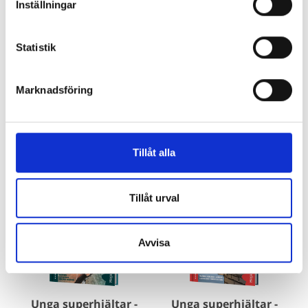
Inställningar
Köp
Köp
Statistik
Marknadsföring
Böcker inom samma kategori
Tillåt alla
Tillåt urval
Avvisa
Unga superhjältar -
Unga superhjältar -