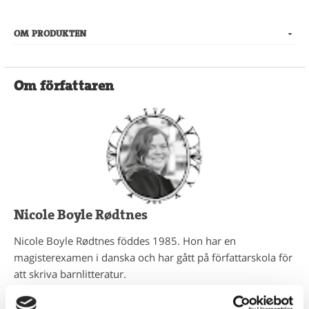
OM PRODUKTEN
Om författaren
Nicole Boyle Rødtnes
Nicole Boyle Rødtnes föddes 1985. Hon har en
magisterexamen i danska och har gått på författarskola för
att skriva barnlitteratur.
Böckerna om Medusa kom till när Nicoles fru Salina Larsen
Läs mer