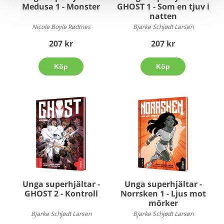
Medusa 1 - Monster
GHOST 1 - Som en tjuv i
natten
Nicole Boyle Rødtnes
Bjarke Schjødt Larsen
207 kr
207 kr
Köp
Köp
Unga superhjältar -
Unga superhjältar -
GHOST 2 - Kontroll
Norrsken 1 - Ljus mot
mörker
Bjarke Schjødt Larsen
Bjarke Schjødt Larsen