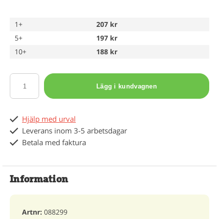
1+
207 kr
5+
197 kr
10+
188 kr
Lägg i kundvagnen
Hjälp med urval
Leverans inom 3-5 arbetsdagar
Betala med faktura
Information
Artnr:
088299