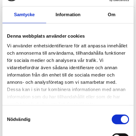
(som skriver under pseudonymen Bjarke Schjødt Larsen)
föreslog att de skulle hjälpas åt att skapa ett gemensamt
Samtycke
Information
Om
superhjälte-universum. Nicole, som alltid har älskat
historier om superhjältar, sa ja direkt. Medusa är
Böcker från samma författare
inspirerad av grekisk mytologi, där det finns ett monster
Denna webbplats använder cookies
med ormhår som heter Medusa. Nicole tyckte att det
Vi använder enhetsidentifierare för att anpassa innehållet
kunde vara spännande att arbeta med en hjälte som vid
och annonserna till användarna, tillhandahålla funktioner
första anblicken såg ut och kändes som ett monster, men
för sociala medier och analysera vår trafik. Vi
som lärde sig tämja sina ormar och använda dem till något
vidarebefordrar även sådana identifierare och annan
gott.
information från din enhet till de sociala medier och
annons- och analysföretag som vi samarbetar med.
Dessa kan i sin tur kombinera informationen med annan
information som du har tillhandahållit eller som de har
Unga superhjältar -
Unga superhjältar -
samlat in när du har använt deras tjänster.
Medusa 1 - Monster
Medusa 2 - Vän eller
fiende
Samtyckesval
Nicole Boyle Rødtnes
Nicole Boyle Rødtnes
Nödvändig
207 kr
207 kr