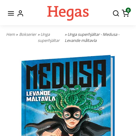
0
Hem
»
Bokserier
»
Unga
» Unga superhjältar - Medusa -
superhjältar
Levande måltavla