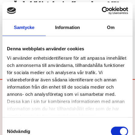
Är du bibliotekarie eller pedagog? Här
köper du in!
Beroende på kommunens upphandlingsavtal köper du våra
böcker hos Adlibris, Bokus eller Läromedia. Spel och Flugo-
Samtycke
Information
Om
dockor? Dem köper du hos Läromedia.
Direktupphandling då? Jo, det kan du göra!
Mejla oss!
Denna webbplats använder cookies
Vi använder enhetsidentifierare för att anpassa innehållet
och annonserna till användarna, tillhandahålla funktioner
för sociala medier och analysera vår trafik. Vi
vidarebefordrar även sådana identifierare och annan
information från din enhet till de sociala medier och
Bokförlaget Hegas AB
annons- och analysföretag som vi samarbetar med.
Dessa kan i sin tur kombinera informationen med annan
Drottninggatan 26
252 21 HELSINGBORG
information som du har tillhandahållit eller som de har
Tel: 042-33 03 40
samlat in när du har använt deras tjänster.
E-post:
info@hegas.se
Samtyckesval
Nödvändig