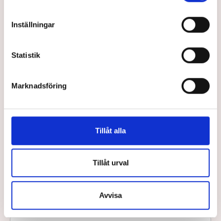
Inställningar
Våra Böcker
Om oss
Lättlästa böcker efter ålder
Författare
Statistik
Bokserierna
Jobba hos oss
Vad är läsnycklar?
Marknadsföring
Våra köpvillkor
Vår syn på lättläst
Följ oss
Tillåt alla
Följ oss på sociala medier.
Tillåt urval
Håll koll på lättläst!
Avvisa
Mejladress: