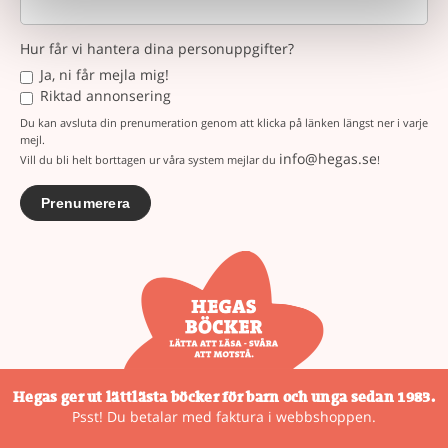
Hur får vi hantera dina personuppgifter?
Ja, ni får mejla mig!
Riktad annonsering
Du kan avsluta din prenumeration genom att klicka på länken längst ner i varje
mejl.
info@hegas.se
Vill du bli helt borttagen ur våra system mejlar du
!
Hegas ger ut lättlästa böcker för barn och unga sedan 1983.
Psst! Du betalar med faktura i webbshoppen.