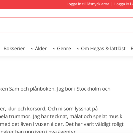
Logga in till läsnycklarna
|
Logga in 
Bokserier
Ålder
Genre
Om Hegas & lättläst
boken Sam och plånboken. Jag bor i Stockholm och
er, klur och korsord. Och ni som lyssnat på
ela trummor. Jag har tecknat, målat och spelat musik
å med det även i vuxen ålder. Det har varit väldigt roligt
 dyker han upp igen i nya äventyr.