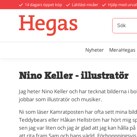
14 dagars öppet köp
Lättläst-nivåer
Hjälp med urval
Nyheter
MeraHegas
Nino Keller - illustratör
Jag heter Nino Keller och har tecknat bilderna i 
jobbar som illustratör och musiker.
Ni som läser Kamratposten har ofta sett mina bild
Teddybears eller Håkan Hellström har hört mig sp
sen jag var liten och jag är glad att jag kan hålla p
att rita fram Sam och hans värld. Förhoppningsvis