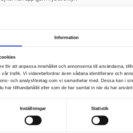
Information
cookies
e för att anpassa innehållet och annonserna till användarna, tillh
vår trafik. Vi vidarebefordrar även sådana identifierare och anna
nnons- och analysföretag som vi samarbetar med. Dessa kan i sin
har tillhandahållit eller som de har samlat in när du har använt 
r du bibliotekarie eller pedagog? Här köper du i
på kommunens upphandlingsavtal köper du våra böcker hos Adlib
ller Läromedia. Spel och Flugo-dockor? Dem köper du hos Läromedi
Inställningar
Statistik
Direktupphandling då? Jo, det kan du göra!
Mejla oss!