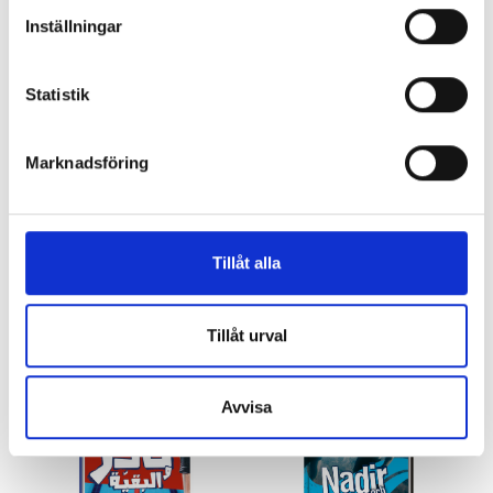
Pär Sahlin
Pär Sahlin
Inställningar
162 kr
205 kr
Statistik
Köp
Köp
Marknadsföring
Tillåt alla
Böcker inom samma kategori
Tillåt urval
Avvisa