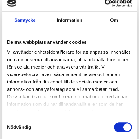
mejl till: par.sahlin@gmail.com
Nadir och alla andra /
Samtycke
Information
Om
GRÅ ZON 3 - Blå eld
Foto: Henrik Kindgren
arabiska
Pär Sahlin
Pär Sahlin
Denna webbplats använder cookies
162 kr
207 kr
Vi använder enhetsidentifierare för att anpassa innehållet
Köp
och annonserna till användarna, tillhandahålla funktioner
för sociala medier och analysera vår trafik. Vi
vidarebefordrar även sådana identifierare och annan
information från din enhet till de sociala medier och
annons- och analysföretag som vi samarbetar med.
Dessa kan i sin tur kombinera informationen med annan
information som du har tillhandahållit eller som de har
samlat in när du har använt deras tjänster.
Samtyckesval
Nödvändig
Nadir och det svåra
Nadir 3 - Nadir och det
valet - Arabiska
svåra valet