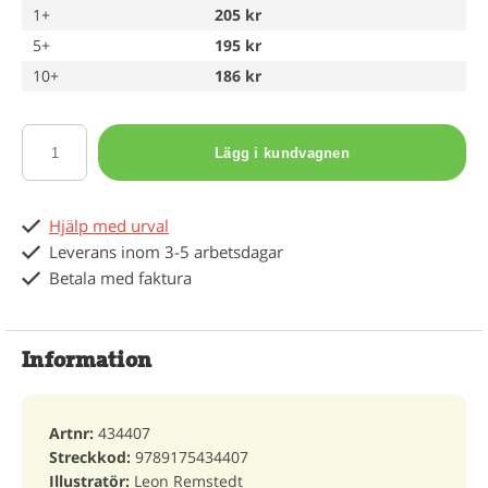
1+
205 kr
5+
195 kr
10+
186 kr
Lägg i kundvagnen
Hjälp med urval
Leverans inom 3-5 arbetsdagar
Betala med faktura
Information
Artnr:
434407
Streckkod:
9789175434407
Illustratör:
Leon Remstedt