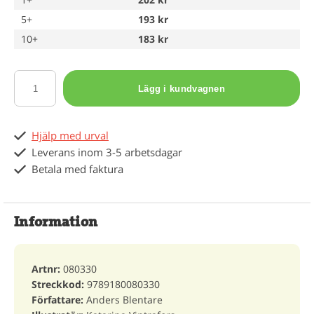
5+
193 kr
10+
183 kr
Lägg i kundvagnen
Hjälp med urval
Leverans inom 3-5 arbetsdagar
Betala med faktura
Information
Artnr:
080330
Streckkod:
9789180080330
Författare:
Anders Blentare