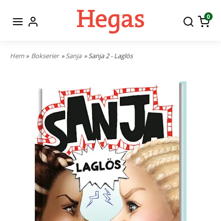
0
Hem
»
Bokserier
»
Sanja
» Sanja 2 - Laglös