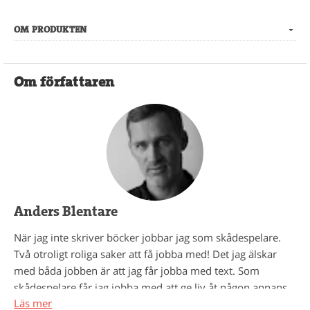
OM PRODUKTEN
Om författaren
Anders Blentare
När jag inte skriver böcker jobbar jag som skådespelare.
Två otroligt roliga saker att få jobba med! Det jag älskar
med båda jobben är att jag får jobba med text. Som
skådespelare får jag jobba med att ge liv åt någon annans
Läs mer
text på en scen - inför publik. Och som författare får jag