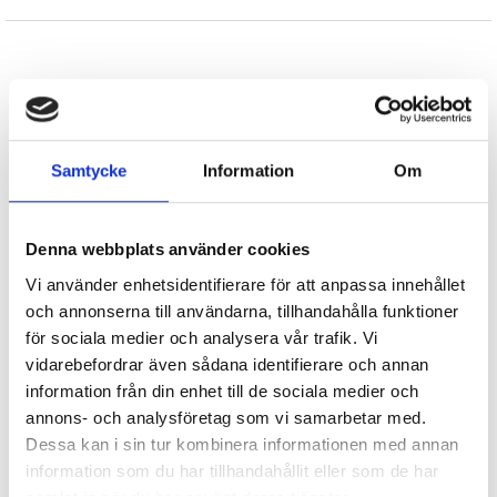
jobba med att skapa mina egna världar.
När jag fick en förfrågan av Hegas förlag att skriva en
fotbolls-serie för 6–9 år dök det upp en liten kille som
Böcker från samma författare
heter Miro i mitt huvud. Han har väldigt svårt att sitta stilla
på lektionerna i skolan. Men på fotbollsplanen är han i sitt
rätta element. Han älskar det! Och han spelar i ett lag som
Samtycke
Information
Om
heter City BoIS.
Denna webbplats använder cookies
Foto: Zofia Åsenlöf
Vi använder enhetsidentifierare för att anpassa innehållet
och annonserna till användarna, tillhandahålla funktioner
för sociala medier och analysera vår trafik. Vi
Känd! - Fejk
HK Fenix 2 - Kamp mot
vidarebefordrar även sådana identifierare och annan
klockan
information från din enhet till de sociala medier och
Anders Blentare
Anders Blentare
annons- och analysföretag som vi samarbetar med.
197 kr
197 kr
Dessa kan i sin tur kombinera informationen med annan
information som du har tillhandahållit eller som de har
Köp
Köp