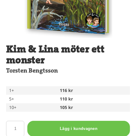
Kim & Lina möter ett
monster
Torsten Bengtsson
1+
116 kr
5+
110 kr
10+
105 kr
Lägg i kundvagnen