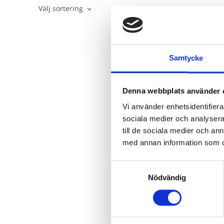
Välj sortering
Samtycke
Denna webbplats använder 
Vi använder enhetsidentifierar
sociala medier och analysera 
till de sociala medier och a
Ä
med annan information som du 
Beroende 
Samtyckesval
e
Nödvändig