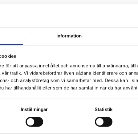
Information
cookies
e för att anpassa innehållet och annonserna till användarna, tillh
vår trafik. Vi vidarebefordrar även sådana identifierare och anna
nnons- och analysföretag som vi samarbetar med. Dessa kan i sin
r du bibliotekarie eller pedagog? Här köper du i
har tillhandahållit eller som de har samlat in när du har använt 
på kommunens upphandlingsavtal köper du våra böcker hos Adlib
ller Läromedia. Spel och Flugo-dockor? Dem köper du hos Läromedi
Inställningar
Statistik
Direktupphandling då? Jo, det kan du göra!
Mejla oss!