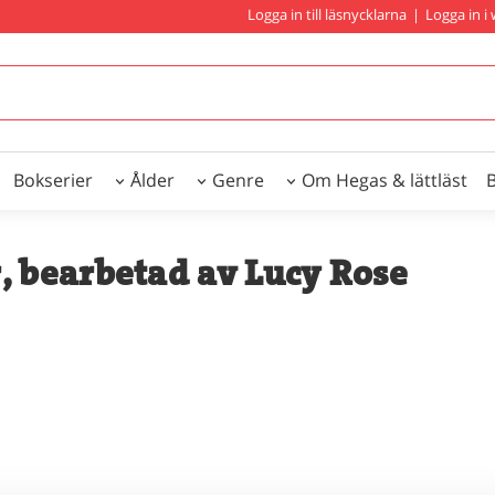
Logga in till läsnycklarna
|
Logga in 
Bokserier
Ålder
Genre
Om Hegas & lättläst
r, bearbetad av Lucy Rose