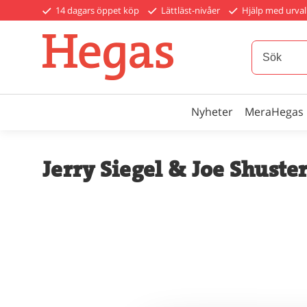
14 dagars öppet köp
Lättläst-nivåer
Hjälp med urval
Nyheter
MeraHegas
Jerry Siegel & Joe Shuste