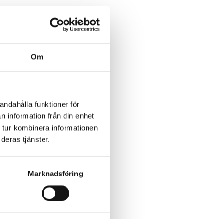
Om
andahålla funktioner för
n information från din enhet
 tur kombinera informationen
n!
deras tjänster.
ris, Bokus
a.
Marknadsföring