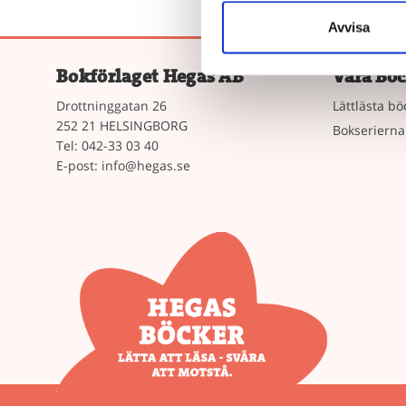
Avvisa
Bokförlaget Hegas AB
Våra Böc
Drottninggatan 26
Lättlästa bö
252 21 HELSINGBORG
Bokserierna
Tel: 042-33 03 40
E-post:
info@hegas.se