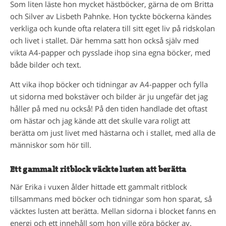
Som liten läste hon mycket hästböcker, gärna de om Britta
och Silver av Lisbeth Pahnke. Hon tyckte böckerna kändes
verkliga och kunde ofta relatera till sitt eget liv på ridskolan
och livet i stallet. Där hemma satt hon också själv med
vikta A4-papper och pysslade ihop sina egna böcker, med
både bilder och text.
Att vika ihop böcker och tidningar av A4-papper och fylla
ut sidorna med bokstäver och bilder är ju ungefär det jag
håller på med nu också! På den tiden handlade det oftast
om hästar och jag kände att det skulle vara roligt att
berätta om just livet med hästarna och i stallet, med alla de
människor som hör till.
Ett gammalt ritblock väckte lusten att berätta
När Erika i vuxen ålder hittade ett gammalt ritblock
tillsammans med böcker och tidningar som hon sparat, så
väcktes lusten att berätta. Mellan sidorna i blocket fanns en
energi och ett innehåll som hon ville göra böcker av.