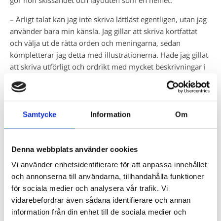
gör hon skissandet och layouten som en helhet.
– Ärligt talat kan jag inte skriva lättläst egentligen, utan jag
använder bara min känsla. Jag gillar att skriva kortfattat
och välja ut de rätta orden och meningarna, sedan
kompletterar jag detta med illustrationerna. Hade jag gillat
att skriva utförligt och ordrikt med mycket beskrivningar i
texten, då hade utmaningen varit svårare.
Taggar:
Hästböcker
,
Hallon
,
Författarporträtt
,
Erika Eklund Wilson
Samtycke
Information
Om
Väck läslusten med dessa!
Denna webbplats använder cookies
Vi använder enhetsidentifierare för att anpassa innehållet
och annonserna till användarna, tillhandahålla funktioner
för sociala medier och analysera vår trafik. Vi
vidarebefordrar även sådana identifierare och annan
information från din enhet till de sociala medier och