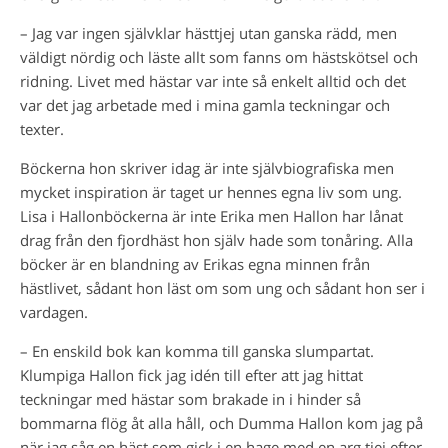
– Jag var ingen självklar hästtjej utan ganska rädd, men
väldigt nördig och läste allt som fanns om hästskötsel och
ridning. Livet med hästar var inte så enkelt alltid och det
var det jag arbetade med i mina gamla teckningar och
texter.
Böckerna hon skriver idag är inte självbiografiska men
mycket inspiration är taget ur hennes egna liv som ung.
Lisa i Hallonböckerna är inte Erika men Hallon har lånat
drag från den fjordhäst hon själv hade som tonåring. Alla
böcker är en blandning av Erikas egna minnen från
hästlivet, sådant hon läst om som ung och sådant hon ser i
vardagen.
– En enskild bok kan komma till ganska slumpartat.
Klumpiga Hallon fick jag idén till efter att jag hittat
teckningar med hästar som brakade in i hinder så
bommarna flög åt alla håll, och Dumma Hallon kom jag på
när jag såg en häst som gick i en hage med en arg tjej efter,