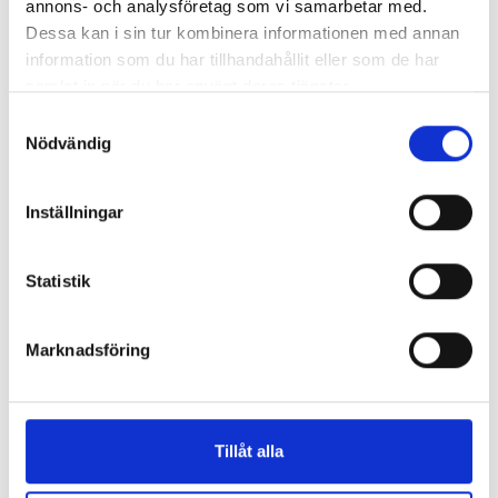
annons- och analysföretag som vi samarbetar med.
Dessa kan i sin tur kombinera informationen med annan
Dumma Hallon
Hallon och Svarta
information som du har tillhandahållit eller som de har
katten
samlat in när du har använt deras tjänster.
Erika Eklund Wilson
Erika Eklund Wilson
Samtyckesval
155 kr
155 kr
Nödvändig
Köp
Köp
Inställningar
Statistik
Marknadsföring
Hallon, bäst av alla
Här kommer Hallon
Tillåt alla
Erika Eklund Wilson
Erika Eklund Wilson