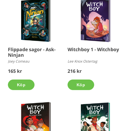
Flippade sagor - Ask-
Witchboy 1 - Witchboy
Ninjan
Joey Comeau
Lee Knox Ostertag
165 kr
216 kr
Köp
Köp