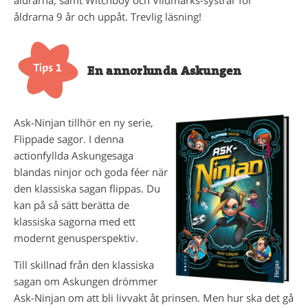
åldrarna, samt Witchboy och Vildmarks-systrar för
åldrarna 9 år och uppåt. Trevlig läsning!
En annorlunda Askungen
Ask-Ninjan tillhör en ny serie,
Flippade sagor. I denna
actionfyllda Askungesaga
blandas ninjor och goda féer när
den klassiska sagan flippas. Du
kan på så sätt berätta de
klassiska sagorna med ett
modernt genusperspektiv.
Till skillnad från den klassiska
sagan om Askungen drömmer
Ask-Ninjan om att bli livvakt åt prinsen. Men hur ska det gå