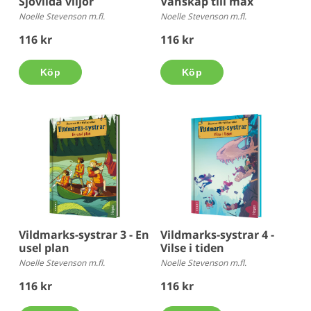
Sjövilda viljor
Vänskap till max
Noelle Stevenson m.fl.
Noelle Stevenson m.fl.
116 kr
116 kr
Köp
Köp
Vildmarks-systrar 3 - En
Vildmarks-systrar 4 -
usel plan
Vilse i tiden
Noelle Stevenson m.fl.
Noelle Stevenson m.fl.
116 kr
116 kr