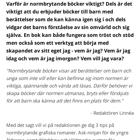
Varför är normbrytande böcker viktigt? Dels är det
viktigt att du erbjuder böcker till barn med
berättelser som de kan känna igen sig i och dels
vidgar det barns förståelse av sin omvärld och sig
själva. En bok kan både fungera som tröst och stöd
men också som ett verktyg att börja med
skapandet av sitt eget jag - vem är jag? Vem är jag
idag och vem är jag imorgon? Vem vill jag vara?
"Normbrytande böcker visar att berättelser om barn och
unga som inte vill eller kan befinna sig inom normen är
viktiga, spännande och värda att läsas. Därför behöver vi
skapa böcker där normen utmanas, bryts eller förskjuts
för att barn ska känna att det finns en plats för dem."
- Redaktören Linnéa
Med det sagt vill vi på redaktionen ge dig 3 tips på
normbrytande grafiska romaner. Ask-ninjan för de yngre