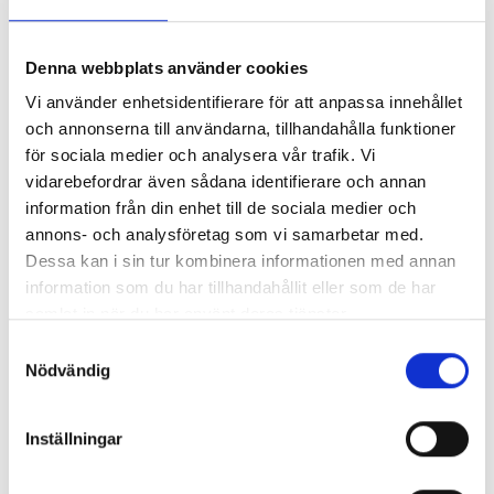
I serien är alla huvudperson självständiga tjejer. De tillåts
visa upp hela registret, från rädda till modiga, från smarta
till våldsamma! Några av huvudpersonerna är dessutom
Denna webbplats använder cookies
queer.
Vi använder enhetsidentifierare för att anpassa innehållet
och annonserna till användarna, tillhandahålla funktioner
för sociala medier och analysera vår trafik. Vi
vidarebefordrar även sådana identifierare och annan
information från din enhet till de sociala medier och
annons- och analysföretag som vi samarbetar med.
Dessa kan i sin tur kombinera informationen med annan
information som du har tillhandahållit eller som de har
samlat in när du har använt deras tjänster.
Samtyckesval
Nödvändig
Inställningar