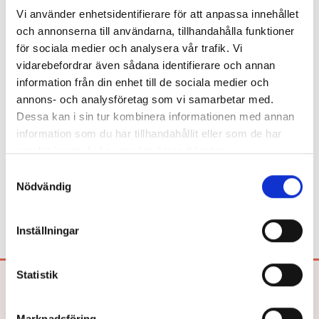
Välj sortering
Vi använder enhetsidentifierare för att anpassa innehållet
och annonserna till användarna, tillhandahålla funktioner
för sociala medier och analysera vår trafik. Vi
vidarebefordrar även sådana identifierare och annan
Är du bibliotekarie eller pedagog? Här
information från din enhet till de sociala medier och
köper du in!
annons- och analysföretag som vi samarbetar med.
Dessa kan i sin tur kombinera informationen med annan
Beroende på kommunens upphandlingsavtal köper du våra
information som du har tillhandahållit eller som de har
böcker hos Adlibris, Bokus eller Läromedia. Spel och Flugo-
samlat in när du har använt deras tjänster.
dockor? Dem köper du hos Läromedia.
Samtyckesval
Direktupphandling då? Jo, det kan du göra!
Mejla oss!
Nödvändig
Inställningar
Statistik
Bokförlaget Hegas AB
Drottninggatan 26
Marknadsföring