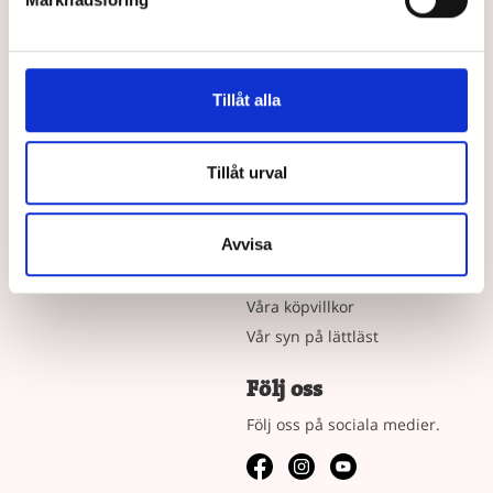
252 21 HELSINGBORG
Tel: 042-33 03 40
E-post:
info@hegas.se
Tillåt alla
Tillåt urval
Våra Böcker
Om oss
Lättlästa böcker efter ålder
Författare
Avvisa
Bokserierna
Jobba hos oss
Vad är läsnycklar?
Våra köpvillkor
Vår syn på lättläst
Följ oss
Följ oss på sociala medier.