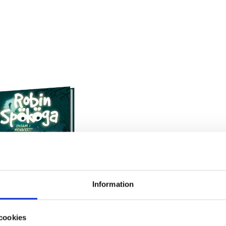
Information
cookies
köga - Ensam i mörkret?