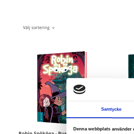
Välj sortering
Samtycke
Denna webbplats använder 
Robin Spököga - Bus eller godis?
Robin Spö