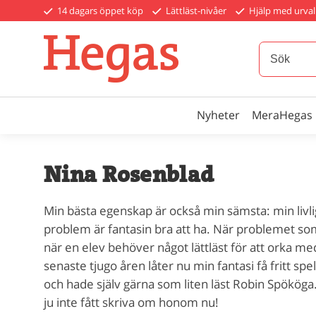
14 dagars öppet köp
Lättläst-nivåer
Hjälp med urval
Nyheter
MeraHegas
Nina Rosenblad
Min bästa egenskap är också min sämsta: min livlig
problem är fantasin bra att ha. När problemet som 
när en elev behöver något lättläst för att orka m
senaste tjugo åren låter nu min fantasi få fritt spel
och hade själv gärna som liten läst Robin Spököga. 
ju inte fått skriva om honom nu!