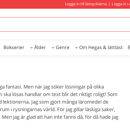
Logga in till läsnycklarna
|
Logga in 
Bokserier
Ålder
Genre
Om Hegas & lättläst
a fantasi. Men när jag söker lösningar på olika
ska lösas handlar om text blir det riktigt roligt! Som
ed lektionerna. Jag som gjort många läromedel de
rum i rysningarnas värld. För jag gillar läskiga saker,
Men jag är glad att han inte fanns då, för då hade jag