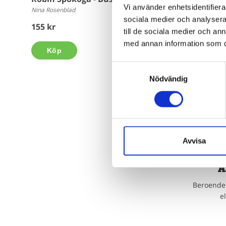
Vi använder enhetsidentifierar
Nina Rosenblad
Nina Rosenbla
sociala medier och analysera 
155 kr
155 kr
till de sociala medier och a
med annan information som du 
Köp
Köp
Samtyckesval
Nödvändig
Avvisa
Ä
Beroende 
e