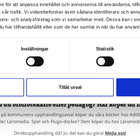
e för att anpassa innehållet och annonserna till användarna, tillh
d
vår trafik. Vi vidarebefordrar även sådana identifierare och anna
nnons- och analysföretag som vi samarbetar med. Dessa kan i sin
har tillhandahållit eller som de har samlat in när du har använt 
Inställningar
Statistik
Tillåt urval
r du bibliotekarie eller pedagog? Här köper du i
på kommunens upphandlingsavtal köper du våra böcker hos Adlib
ller Läromedia. Spel och Flugo-dockor? Dem köper du hos Läromedi
Direktupphandling då? Jo, det kan du göra!
Mejla oss!