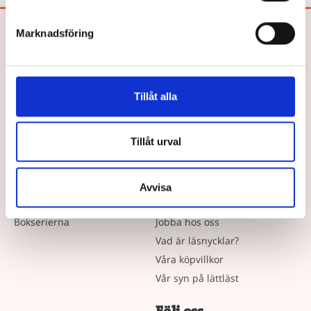
Marknadsföring
Bokförlaget Hegas AB
Drottninggatan 26
252 21 HELSINGBORG
Tel: 042-33 03 40
Tillåt alla
E-post:
info@hegas.se
Tillåt urval
Våra Böcker
Om oss
Avvisa
Lättlästa böcker efter ålder
Författare
Bokserierna
Jobba hos oss
Vad är läsnycklar?
Våra köpvillkor
Vår syn på lättläst