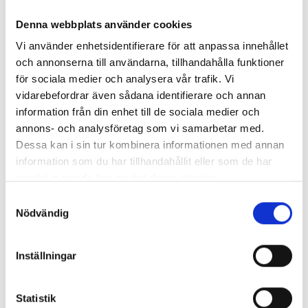
177 kr
Denna webbplats använder cookies
Köp
Vi använder enhetsidentifierare för att anpassa innehållet
och annonserna till användarna, tillhandahålla funktioner
för sociala medier och analysera vår trafik. Vi
vidarebefordrar även sådana identifierare och annan
information från din enhet till de sociala medier och
annons- och analysföretag som vi samarbetar med.
Är du bibliotekarie eller pedagog? Här
Dessa kan i sin tur kombinera informationen med annan
köper du in!
information som du har tillhandahållit eller som de har
samlat in när du har använt deras tjänster.
Beroende på kommunens upphandlingsavtal köper du våra
böcker hos Adlibris, Bokus eller Läromedia. Spel och Flugo-
Samtyckesval
dockor? Dem köper du hos Läromedia.
Nödvändig
Direktupphandling då? Jo, det kan du göra!
Mejla oss!
Inställningar
Statistik