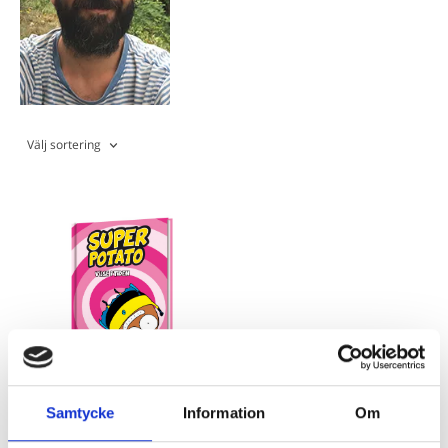
Välj sortering
Super Potato 3 - Vilse i
tiden
Samtycke
Information
Om
Artur Laperla