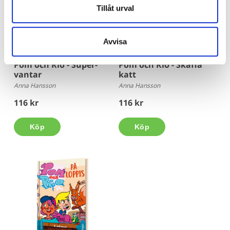
Tillåt urval
Avvisa
Pom och Rio - Super-
Pom och Rio - Skaffa
vantar
katt
Anna Hansson
Anna Hansson
116 kr
116 kr
Köp
Köp