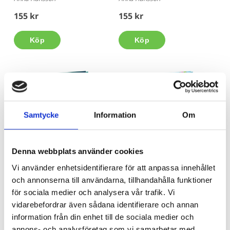
155 kr
155 kr
Köp
Köp
Samtycke
Information
Om
Denna webbplats använder cookies
Tre hästar 4 - Skuggor i
Tre hästar 3 - En perfekt
Vi använder enhetsidentifierare för att anpassa innehållet
stallet
present?
och annonserna till användarna, tillhandahålla funktioner
Anna Hansson
Anna Hansson
för sociala medier och analysera vår trafik. Vi
155 kr
155 kr
vidarebefordrar även sådana identifierare och annan
information från din enhet till de sociala medier och
Köp
Köp
annons- och analysföretag som vi samarbetar med.