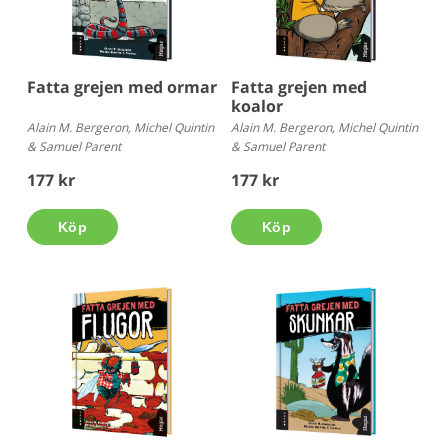
Fatta grejen med ormar
Fatta grejen med
koalor
Alain M. Bergeron, Michel Quintin
Alain M. Bergeron, Michel Quintin
& Samuel Parent
& Samuel Parent
177 kr
177 kr
Köp
Köp