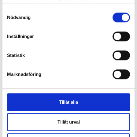
samlat in när du har använt deras tjänster.
177 kr
177 kr
Samtyckesval
Nödvändig
Köp
Köp
Inställningar
Statistik
Marknadsföring
Fatta grejen med
spindlar
Tillåt alla
Alain M. Bergeron, Michel Quintin
& Samuel Parent
Tillåt urval
177 kr