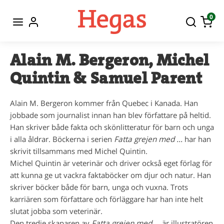
0
Alain M. Bergeron, Michel
Quintin & Samuel Parent
Alain M. Bergeron kommer från Quebec i Kanada. Han
jobbade som journalist innan han blev författare på heltid.
Han skriver både fakta och skönlitteratur för barn och unga
i alla åldrar. Böckerna i serien
Fatta grejen med …
har han
skrivit tillsammans med Michel Quintin.
Michel Quintin är veterinär och driver också eget förlag för
att kunna ge ut vackra faktaböcker om djur och natur. Han
skriver böcker både för barn, unga och vuxna. Trots
karriären som författare och förläggare har han inte helt
slutat jobba som veterinär.
Den tredje skaparen av
Fatta grejen med …
är illustratören