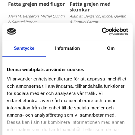
Fatta grejen med flugor
Fatta grejen med
skunkar
Alain M. Bergeron, Michel Quintin
Alain M. Bergeron, Michel Quintin
& Samuel Parent
& Samuel Parent
177 kr
177 kr
Köp
Köp
Samtycke
Information
Om
Denna webbplats använder cookies
Vi använder enhetsidentifierare för att anpassa innehållet
och annonserna till användarna, tillhandahålla funktioner
för sociala medier och analysera vår trafik. Vi
vidarebefordrar även sådana identifierare och annan
information från din enhet till de sociala medier och
annons- och analysföretag som vi samarbetar med.
Fatta grejen med
Fatta grejen med
komodovaraner
pirayor
Dessa kan i sin tur kombinera informationen med annan
Alain M. Bergeron, Michel Quintin
Alain M. Bergeron, Michel Quintin
information som du har tillhandahållit eller som de har
& Samuel Parent
& Samuel Parent