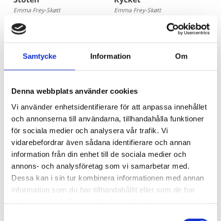
Emma Frey-Skøtt
Emma Frey-Skøtt
205 kr
205 kr
Köp
Köp
Samtycke
Information
Om
Denna webbplats använder cookies
Vi använder enhetsidentifierare för att anpassa innehållet
och annonserna till användarna, tillhandahålla funktioner
för sociala medier och analysera vår trafik. Vi
vidarebefordrar även sådana identifierare och annan
information från din enhet till de sociala medier och
Leni, Moa & David 3 -
Leni, Moa & David 2 -
annons- och analysföretag som vi samarbetar med.
Lämnad kvar
Det som inte får hända
Dessa kan i sin tur kombinera informationen med annan
Emma Frey-Skøtt
Emma Frey-Skøtt
information som du har tillhandahållit eller som de har
205 kr
202 kr
samlat in när du har använt deras tjänster.
Samtyckesval