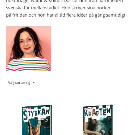
bokförlaget Natur & Kultur. Där tar hon fram läromedel i
svenska för mellanstadiet. Hon skriver sina böcker
på fritiden och hon har alltid flera idéer på gång samtidigt.
Välj sortering