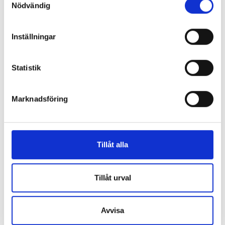
Köp
Köp
Nödvändig
Inställningar
Statistik
Marknadsföring
Leni, Moa & David 1 -
När allt förändras
Emma Frey-Skøtt
Tillåt alla
205 kr
Tillåt urval
Köp
Avvisa