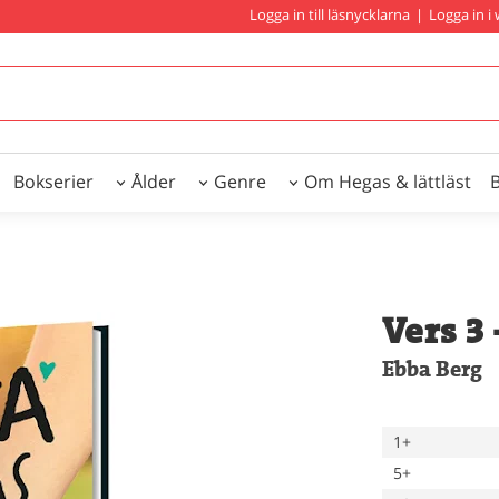
Logga in till läsnycklarna
|
Logga in 
Bokserier
Ålder
Genre
Om Hegas & lättläst
Vers 3 
Ebba Berg
1+
5+