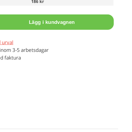
186 kr
Lägg i kundvagnen
 urval
inom 3-5 arbetsdagar
d faktura