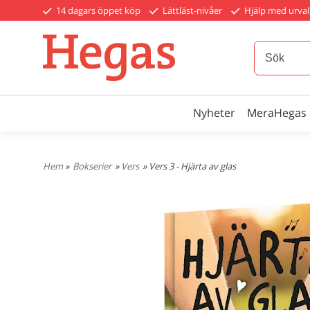
14 dagars öppet köp
Lättläst-nivåer
Hjälp med urval
Nyheter
MeraHegas
Hem
»
Bokserier
»
Vers
» Vers 3 - Hjärta av glas