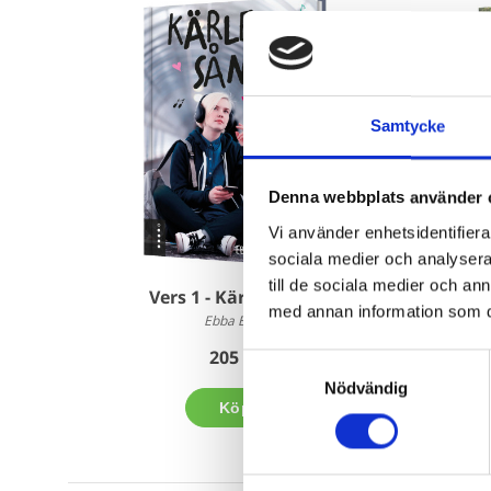
Samtycke
Denna webbplats använder 
Vi använder enhetsidentifierar
sociala medier och analysera 
till de sociala medier och a
Vers 1 - Kärlekssång
Vers 
med annan information som du 
Ebba Berg
205 kr
Samtyckesval
Nödvändig
Köp