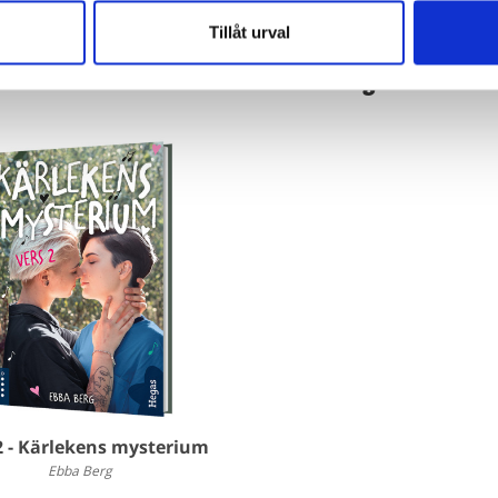
Tillåt urval
Böcker inom samma kategori
2 - Kärlekens mysterium
Ebba Berg