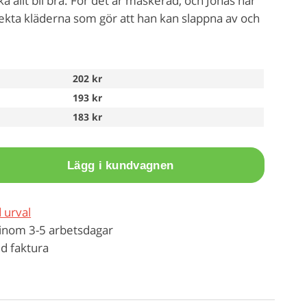
ka allt bli bra. För det är maskerad, och Jonas har
fekta kläderna som gör att han kan slappna av och
202 kr
193 kr
183 kr
Lägg i kundvagnen
 urval
inom 3-5 arbetsdagar
d faktura