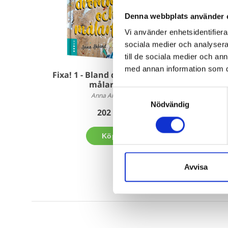
Denna webbplats använder 
Vi använder enhetsidentifierar
sociala medier och analysera 
till de sociala medier och a
med annan information som du 
Fixa! 1 - Bland drömmar och
Våga l
målarfärg
Samtyckesval
Anna Ahlund
Nödvändig
202 kr
Köp
Avvisa