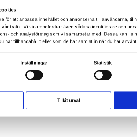
cookies
e för att anpassa innehållet och annonserna till användarna, tillh
vår trafik. Vi vidarebefordrar även sådana identifierare och anna
nnons- och analysföretag som vi samarbetar med. Dessa kan i sin
har tillhandahållit eller som de har samlat in när du har använt 
ängta – värderingsspelet
Fixa! 2 - Bland glapp och
förlorare
Anna Ahlund
Anna Ahlund
Inställningar
Statistik
501 kr
202 kr
Köp
Köp
Tillåt urval