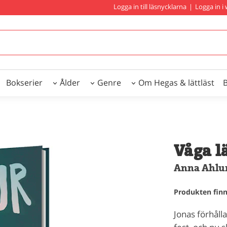
Logga in till läsnycklarna
|
Logga in 
Bokserier
Ålder
Genre
Om Hegas & lättläst
Våga l
Anna Ahlu
Produkten finns
Jonas förhåll