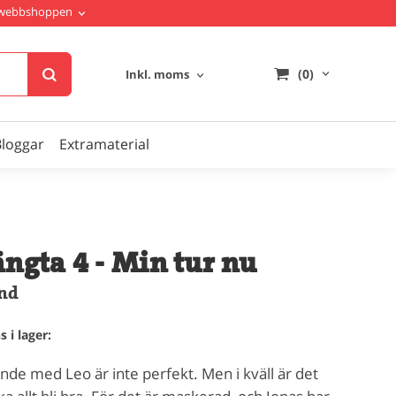
i webbshoppen
(0)
Inkl. moms
Bloggar
Extramaterial
ängta 4 - Min tur nu
nd
 i lager:
ande med Leo är inte perfekt. Men i kväll är det