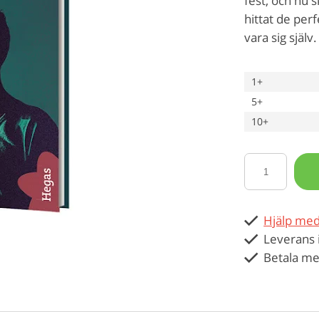
fest, och nu s
hittat de per
vara sig själv.
1+
5+
10+
Hjälp med
Leverans 
Betala me