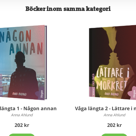
Böcker inom samma kategori
längta 1 - Någon annan
Våga längta 2 - Lättare i
Anna Ahlund
Anna Ahlund
202 kr
202 kr