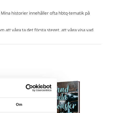
 Mina historier innehåller ofta hbtq-tematik på
m att våga ta det första steget, att våga visa vad
ågon annan. Jag tycker själv om att läsa precis den
du också gillar!
tagramsida
ans- och queer-frågor
oner från ungdomsmottagningarna
 behöver någon att prata med
 och har frågor
Om
r med trans att göra