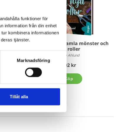
andahålla funktioner för
n information från din enhet
 tur kombinera informationen
deras tjänster.
 dåliga
Fixa! 3 - Bland gamla mönster och
nya roller
Anna Ahlund
Marknadsföring
202 kr
Köp
Tillåt alla