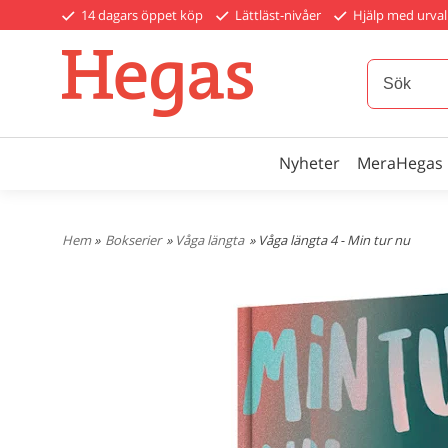
14 dagars öppet köp
Lättläst-nivåer
Hjälp med urval
Nyheter
MeraHegas
Hem
»
Bokserier
»
Våga längta
» Våga längta 4 - Min tur nu