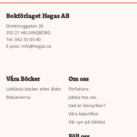
Bokförlaget Hegas AB
Drottninggatan 26
252 21 HELSINGBORG
Tel: 042-33 03 40
E-post:
info@hegas.se
Våra Böcker
Om oss
Lättlästa böcker efter ålder
Författare
Bokserierna
Jobba hos oss
Vad är läsnycklar?
Våra köpvillkor
Vår syn på lättläst
Följ oss