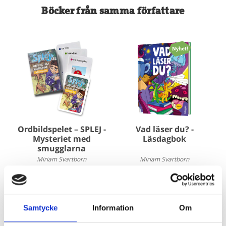
Böcker från samma författare
Ordbildspelet – SPLEJ -
Vad läser du? -
Mysteriet med
Läsdagbok
smugglarna
Miriam Svartborn
Miriam Svartborn
140 kr
53 kr
Köp
Köp
Samtycke
Information
Om