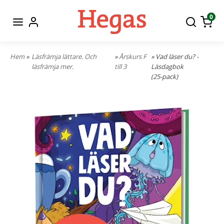
0
Hem
»
Läsfrämja lättare. Och
»
Årskurs F
» Vad läser du? -
läsfrämja mer.
till 3
Läsdagbok
(25-pack)