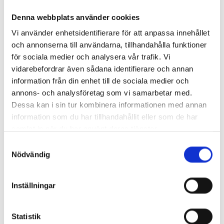
Denna webbplats använder cookies
Vi använder enhetsidentifierare för att anpassa innehållet
och annonserna till användarna, tillhandahålla funktioner
för sociala medier och analysera vår trafik. Vi
vidarebefordrar även sådana identifierare och annan
information från din enhet till de sociala medier och
Fröet - Arbetsbok
Fröet - Öva
annons- och analysföretag som vi samarbetar med.
Miriam Svartborn
Miriam Svartborn
Dessa kan i sin tur kombinera informationen med annan
125 kr
77 kr
information som du har tillhandahållit eller som de har
samlat in när du har använt deras tjänster.
Köp
Köp
Samtyckesval
Nödvändig
Inställningar
Statistik