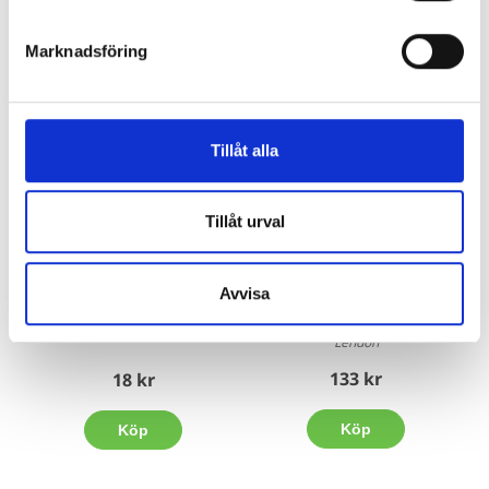
Böcker inom samma kategori
Marknadsföring
Tillåt alla
Tillåt urval
Fröet: UGPYJD – En sur
Skrivhäfte –14,5 mm
Avvisa
mus i ett hus
Jonna Bruce & Sara Larsson
MeraHegas
Lendon
133 kr
18 kr
Köp
Köp