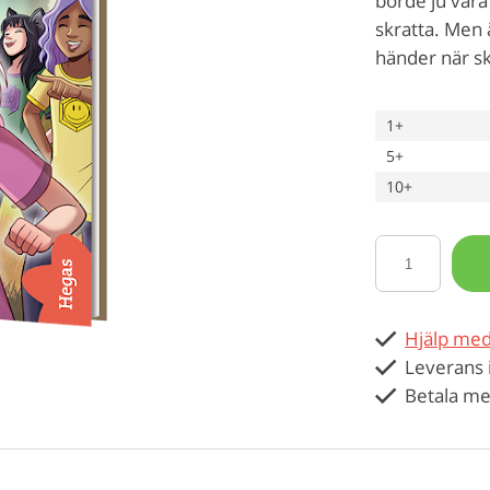
borde ju vara 
skratta. Men 
händer när sk
1+
5+
10+
Hjälp med
Leverans 
Betala me