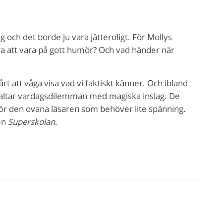
g och det borde ju vara jätteroligt. För Mollys
d bra att vara på gott humör? Och vad händer när
rt att våga visa vad vi faktiskt känner. Och ibland
estaltar vardagsdilemman med magiska inslag. De
k för den ovana läsaren som behöver lite spänning.
en
Superskolan
.