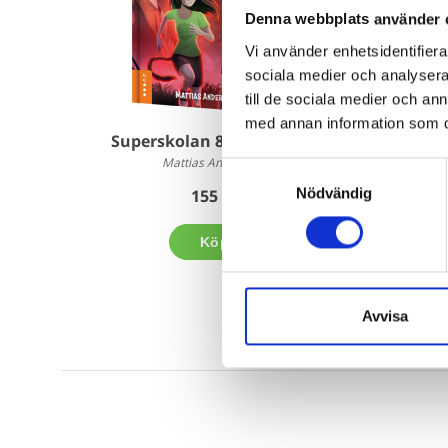
Denna webbplats använder 
Vi använder enhetsidentifierar
sociala medier och analysera 
till de sociala medier och a
med annan information som du 
Superskolan 8 - Tid att fly!
Su
Mattias Andersson
Samtyckesval
Nödvändig
155 kr
Köp
Avvisa