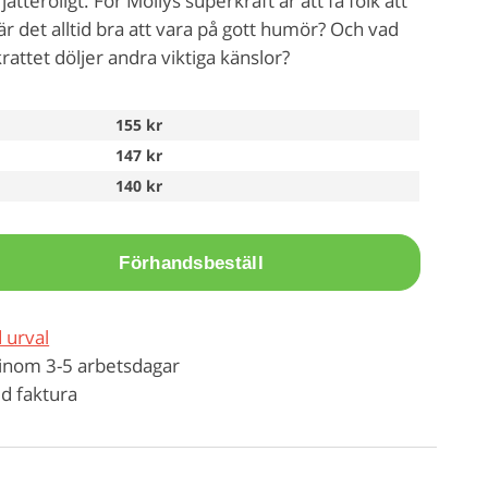
jätteroligt. För Mollys superkraft är att få folk att
är det alltid bra att vara på gott humör? Och vad
rattet döljer andra viktiga känslor?
155 kr
147 kr
140 kr
Förhandsbeställ
 urval
inom 3-5 arbetsdagar
d faktura