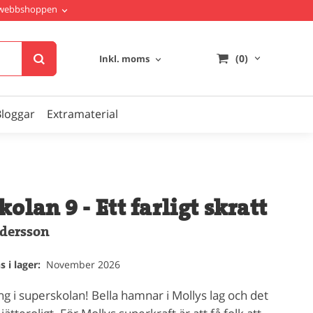
i webbshoppen
(0)
Inkl. moms
Bloggar
Extramaterial
olan 9 - Ett farligt skratt
dersson
 i lager:
November 2026
ing i superskolan! Bella hamnar i Mollys lag och det