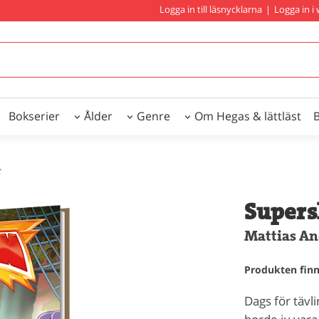
Logga in till läsnycklarna
|
Logga in 
Bokserier
Ålder
Genre
Om Hegas & lättläst
t
Supersk
Mattias An
Produkten finns
Dags för tävl