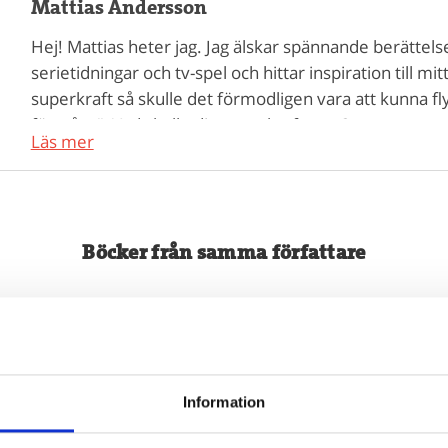
Mattias Andersson
Hej! Mattias heter jag. Jag älskar spännande berättelser 
serietidningar och tv-spel och hittar inspiration til
superkraft så skulle det förmodligen vara att kunna fly
förmåga”. Vad skulle din superkraft vara?
Läs mer
Böcker från samma författare
Information