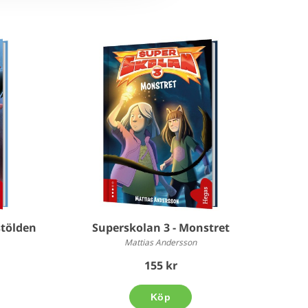
stölden
Superskolan 3 - Monstret
Mattias Andersson
155 kr
Köp