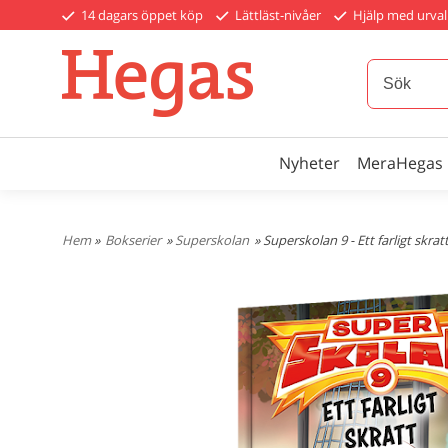
14 dagars öppet köp
Lättläst-nivåer
Hjälp med urval
Nyheter
MeraHegas
Hem
»
Bokserier
»
Superskolan
» Superskolan 9 - Ett farligt skrat