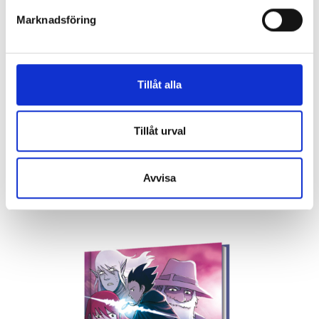
Marknadsföring
Tillåt alla
Amulett 1 - Stenväktaren
Tillåt urval
Kazu Kibuishi
216 kr
Avvisa
Köp