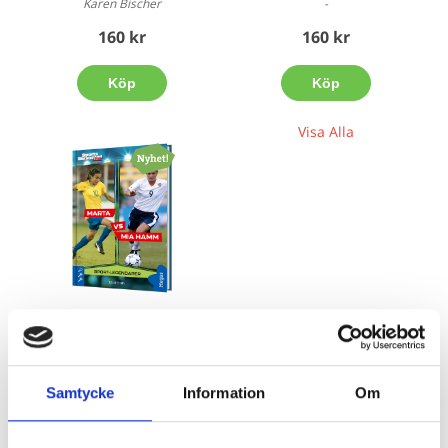
Karen Bischer
-
160 kr
160 kr
Köp
Köp
Visa Alla
Sport-legendarer -
Marta vs Mia Hamm
Elliott Smith
160 kr
Samtycke
Information
Om
Köp