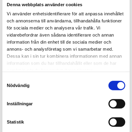
Denna webbplats använder cookies
Vi använder enhetsidentifierare för att anpassa innehållet
och annonserna till användarna, tillhandahålla funktioner
för sociala medier och analysera vår trafik. Vi
vidarebefordrar även sådana identifierare och annan
information från din enhet till de sociala medier och
annons- och analysföretag som vi samarbetar med.
Kunder har även köpt
Dessa kan i sin tur kombinera informationen med annan
information som du har tillhandahållit eller som de har
samlat in när du har använt deras tjänster.
Samtyckesval
Nödvändig
Inställningar
Statistik