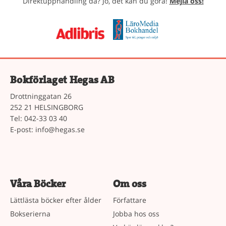
Direktupphandling då? Jo, det kan du göra!
Mejla oss!
Bokförlaget Hegas AB
Drottninggatan 26
252 21 HELSINGBORG
Tel: 042-33 03 40
E-post:
info@hegas.se
Våra Böcker
Om oss
Lättlästa böcker efter ålder
Författare
Bokserierna
Jobba hos oss