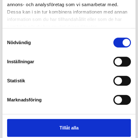
med spökbåten
döda skogen
annons- och analysföretag som vi samarbetar med.
Torsten Bengtsson
Torsten Bengtsson
Dessa kan i sin tur kombinera informationen med annan
information som du har tillhandahållit eller som de har
202 kr
202 kr
samlat in när du har använt deras tjänster.
Köp
Köp
Samtyckesval
Nödvändig
Visa Alla
Inställningar
Statistik
Marknadsföring
Kunder har även köpt
Tillåt alla