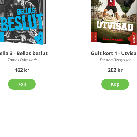
ella 3 - Bellas beslut
Gult kort 1 - Utvis
Tomas Dömstedt
Torsten Bengtsson
162 kr
202 kr
Köp
Köp