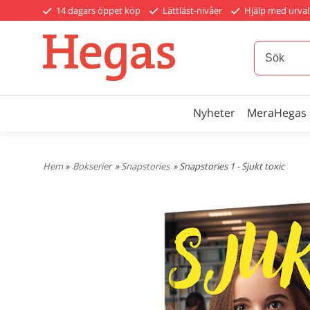
14 dagars öppet köp
Lättläst-nivåer
Hjälp med urval
Nyheter
MeraHegas
Hem
»
Bokserier
»
Snapstories
» Snapstories 1 - Sjukt toxic