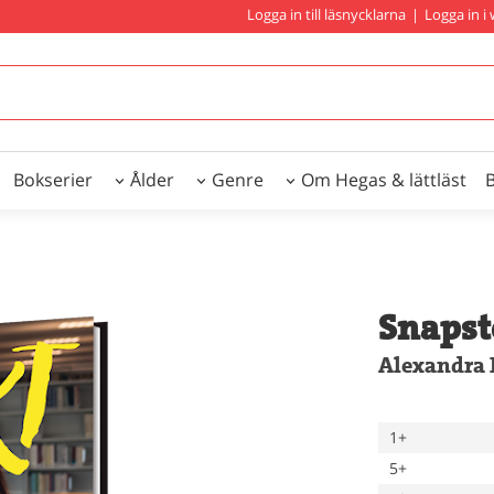
Logga in till läsnycklarna
|
Logga in 
Bokserier
Ålder
Genre
Om Hegas & lättläst
Snapsto
Alexandra 
1+
5+