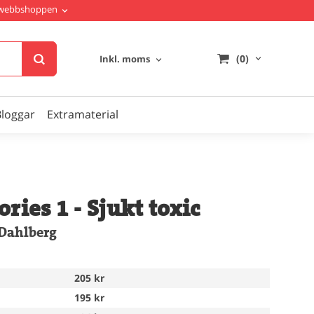
i webbshoppen
(0)
Inkl. moms
Bloggar
Extramaterial
ries 1 - Sjukt toxic
Dahlberg
205 kr
195 kr