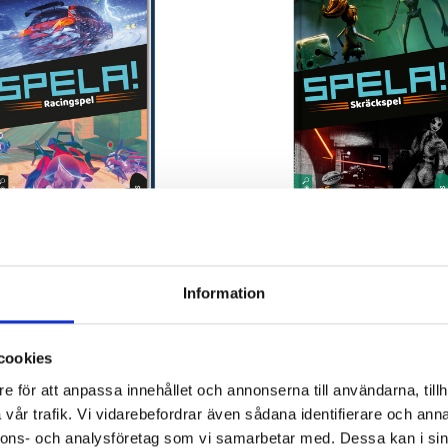
Spela! - Racingspel
Spela! - Skräckspe
Alexandra Dahlberg
Alexandra Dahlberg
Information
156 kr
156 kr
Köp
Köp
cookies
e för att anpassa innehållet och annonserna till användarna, tillh
vår trafik. Vi vidarebefordrar även sådana identifierare och anna
nnons- och analysföretag som vi samarbetar med. Dessa kan i sin