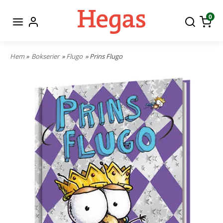
0
Hem
»
Bokserier
»
Flugo
» Prins Flugo