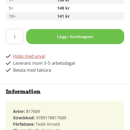
5+
148 kr
10+
141 kr
Lägg i kundvagnen
Hjälp med urval
Leverans inom 3-5 arbetsdagar
Betala med faktura
Information
Artnr:
817689
Streckkod:
9789178817689
Författare:
Tedd Arnold