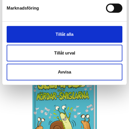
Visa Alla
Marknadsföring
Tillåt alla
Kunder har även köpt
Tillåt urval
Avvisa