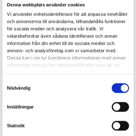
156 kr
156 kr
Denna webbplats använder cookies
Vi använder enhetsidentifierare för att anpassa innehållet
Köp
Köp
och annonserna till användarna, tillhandahålla funktioner
för sociala medier och analysera vår trafik. Vi
vidarebefordrar även sådana identifierare och annan
information från din enhet till de sociala medier och
annons- och analysföretag som vi samarbetar med.
Dessa kan i sin tur kombinera informationen med annan
information som du har tillhandahållit eller som de har
samlat in när du har använt deras tjänster.
Samtyckesval
Nödvändig
Full fart, Flugo!
Flugo-docka
Tedd Arnold - författare &
illustration
Inställningar
156 kr
145 kr
Statistik
Köp
Köp