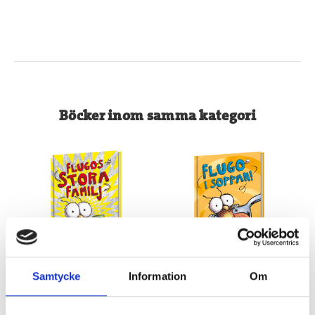
Böcker inom samma kategori
Flugos stora familj
Flugo i soppan!
Samtycke
Information
Om
Tedd Arnold - författare &
Tedd Arnold - författare &
illustration
illustration