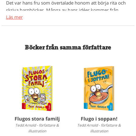
Det var hans fru som övertalade honom att börja rita och
skriva barnböcker. Många av hans idéer kommer från
Läs mer
saker som hans barn sa eller gjorde när de var små. Tedd
Arnold har skrivit 18 böcker om Flugo, men totalt har det
blivit över 100 böcker. Han har själv sagt att det alltid är
bilderna som är huvudsaken och det som känns roligast att
jobba med.
Böcker från samma författare
Flugos stora familj
Flugo i soppan!
Tedd Arnold - författare &
Tedd Arnold - författare &
illustration
illustration