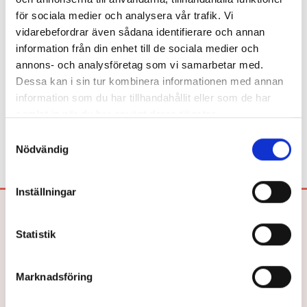
Är du bibliotekarie eller pedagog? Här
för sociala medier och analysera vår trafik. Vi
köper du in!
vidarebefordrar även sådana identifierare och annan
information från din enhet till de sociala medier och
Beroende på kommunens upphandlingsavtal köper du våra
annons- och analysföretag som vi samarbetar med.
böcker hos Adlibris, Bokus eller Läromedia. Spel och Flugo-
Dessa kan i sin tur kombinera informationen med annan
dockor? Dem köper du hos Läromedia.
information som du har tillhandahållit eller som de har
Direktupphandling då? Jo, det kan du göra!
Mejla oss!
samlat in när du har använt deras tjänster.
Samtyckesval
Nödvändig
Inställningar
Bokförlaget Hegas AB
Statistik
Drottninggatan 26
252 21 HELSINGBORG
Tel: 042-33 03 40
Marknadsföring
E-post:
info@hegas.se