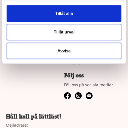
Tillåt alla
Våra Böcker
Om oss
Lättlästa böcker efter ålder
Författare
Tillåt urval
Bokserierna
Jobba hos oss
Vad är läsnycklar?
Avvisa
Våra köpvillkor
Vår syn på lättläst
Följ oss
Följ oss på sociala medier.
Håll koll på lättläst!
Mejladress: