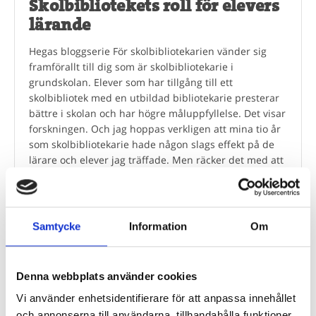
Skolbibliotekets roll för elevers
lärande
Hegas bloggserie För skolbibliotekarien vänder sig
framförallt till dig som är skolbibliotekarie i
grundskolan. Elever som har tillgång till ett
skolbibliotek med en utbildad bibliotekarie presterar
bättre i skolan och har högre måluppfyllelse. Det visar
forskningen. Och jag hoppas verkligen att mina tio år
som skolbibliotekarie hade någon slags effekt på de
lärare och elever jag träffade. Men räcker det med att
ha skolbibliotek och skolbibliotekarien på plats? Nej.
Engagemang och aktivt arbete måste finnas på alla
nivåer, från den enskilda skolbibliotekarien till
politikerna i kommunhuset.
Samtycke
Information
Om
0 kommentar(er)
Läs mer
Denna webbplats använder cookies
Vi använder enhetsidentifierare för att anpassa innehållet
och annonserna till användarna, tillhandahålla funktioner