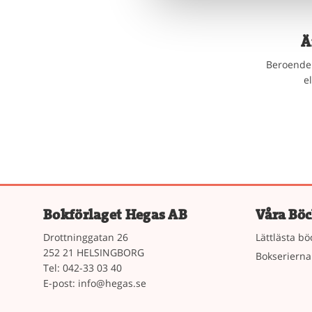
Ä
Beroende 
e
Bokförlaget Hegas AB
Våra Böc
Drottninggatan 26
Lättlästa bö
252 21 HELSINGBORG
Bokserierna
Tel: 042-33 03 40
E-post:
info@hegas.se