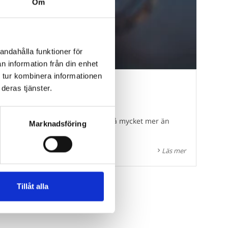
Om
andahålla funktioner för
n information från din enhet
 tur kombinera informationen
deras tjänster.
erka. Men den digitala världen är så mycket mer än
Marknadsföring
Läs mer
Tillåt alla