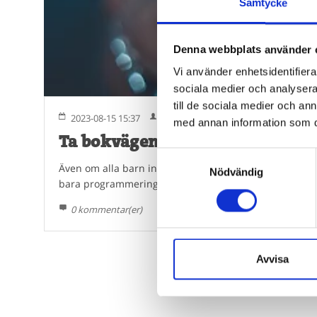
Samtycke
Denna webbplats använder 
Vi använder enhetsidentifierar
sociala medier och analysera 
till de sociala medier och a
2023-08-15 15:37
Emelie Olofsson
med annan information som du 
Ta bokvägen till digital kompet
Samtyckesval
Även om alla barn inte ska bli programmerare när de bl
Nödvändig
bara programmering. Låt böcker väcka nyfikenheten kr
0 kommentar(er)
Avvisa