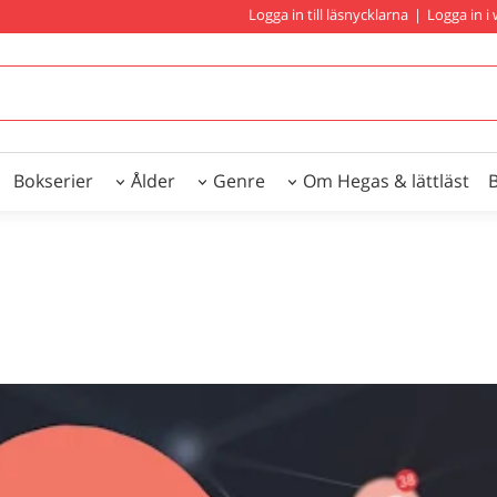
Logga in till läsnycklarna
|
Logga in 
Bokserier
Ålder
Genre
Om Hegas & lättläst