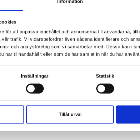
Information
cookies
e för att anpassa innehållet och annonserna till användarna, tillh
vår trafik. Vi vidarebefordrar även sådana identifierare och anna
nnons- och analysföretag som vi samarbetar med. Dessa kan i sin
har tillhandahållit eller som de har samlat in när du har använt 
ens
ir vuxna behöver förstå att digitala verktyg går att styra och påv
Inställningar
Statistik
ing programmering, spelutveckling och digital kompetens.
Tillåt urval