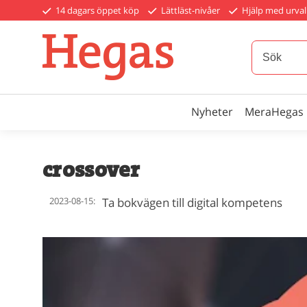
14 dagars öppet köp
Lättläst-nivåer
Hjälp med urval
Nyheter
MeraHegas
crossover
2023-08-15:
Ta bokvägen till digital kompetens