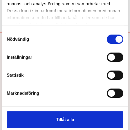
annons- och analysföretag som vi samarbetar med.
Dessa kan i sin tur kombinera informationen med annan
information som du har tillhandahållit eller som de har
samlat in när du har använt deras tjänster.
Samtyckesval
Nödvändig
Bokförlaget Hegas AB
Drottninggatan 26
Inställningar
252 21 HELSINGBORG
Tel: 042-33 03 40
E-post:
info@hegas.se
Statistik
Marknadsföring
Våra Böcker
Om oss
Lättlästa böcker efter ålder
Författare
Tillåt alla
Bokserierna
Jobba hos oss
Vad är läsnycklar?