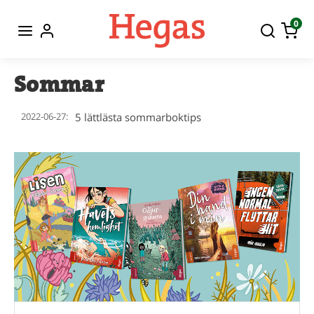
0
Sommar
2022-06-27:
5 lättlästa sommarboktips