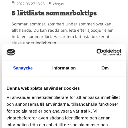
2022-06-27 13:23
Hegas
5 lättlästa sommarboktips
Sommar, sommar, sommar! Under sommarlovet kan
allt hända. Du kan rädda bin, leta efter sjöodjur eller
hitta en sommarflört. Här är fem lättlästa böcker att
sluka under ledigheten.
0 kommentar(er)
Läs mer
Samtycke
Information
Om
Är du bibliotekarie eller pedagog? Här
Denna webbplats använder cookies
köper du in!
Vi använder enhetsidentifierare för att anpassa innehållet
Beroende på kommunens upphandlingsavtal köper du våra
och annonserna till användarna, tillhandahålla funktioner
böcker hos Adlibris, Bokus eller Läromedia. Spel och Flugo-
för sociala medier och analysera vår trafik. Vi
dockor? Dem köper du hos Läromedia.
vidarebefordrar även sådana identifierare och annan
information från din enhet till de sociala medier och
Direktupphandling då? Jo, det kan du göra!
Mejla oss!