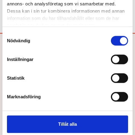
annons- och analysföretag som vi samarbetar med.
Dessa kan i sin tur kombinera informationen med annan
information som du har tillhandahållit eller som de har
samlat in när du har använt deras tjänster.
Samtyckesval
Nödvändig
Bokförlaget Hegas AB
Drottninggatan 26
Inställningar
252 21 HELSINGBORG
Tel: 042-33 03 40
E-post:
info@hegas.se
Statistik
Marknadsföring
Våra Böcker
Om oss
Lättlästa böcker efter ålder
Författare
Tillåt alla
Bokserierna
Jobba hos oss
Vad är läsnycklar?