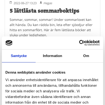
2022-06-27 13:23
Hegas
5 lättlästa sommarboktips
Sommar, sommar, sommar! Under sommarlovet kan
allt hända. Du kan rädda bin, leta efter sjöodjur eller
hitta en sommarflört. Här är fem lättlästa böcker att
sluka under ledigheten.
0 kommentar(er)
Läs mer
Samtycke
Information
Om
Är du bibliotekarie eller pedagog? Här
Denna webbplats använder cookies
köper du in!
Vi använder enhetsidentifierare för att anpassa innehållet
Beroende på kommunens upphandlingsavtal köper du våra
och annonserna till användarna, tillhandahålla funktioner
böcker hos Adlibris, Bokus eller Läromedia. Spel och Flugo-
för sociala medier och analysera vår trafik. Vi
dockor? Dem köper du hos Läromedia.
vidarebefordrar även sådana identifierare och annan
information från din enhet till de sociala medier och
Direktupphandling då? Jo, det kan du göra!
Mejla oss!