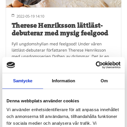
2022-05-19 14:10
Therese Henriksson lättläst-
debuterar med mysig feelgood
Fyll ungdomshyllan med feelgood! Under våren
lättläst-debuterar författaren Therese Henriksson
med ungdomsserien Doften av drömmar. Det är en
somrig feelgood-serie om vänskap, nyfunnen kärlek
och massvis med bakning.
0 kommentar(er)
Läs mer
Samtycke
Information
Om
Denna webbplats använder cookies
Vi använder enhetsidentifierare för att anpassa innehållet
Är du bibliotekarie eller pedagog? Här
och annonserna till användarna, tillhandahålla funktioner
köper du in!
för sociala medier och analysera vår trafik. Vi