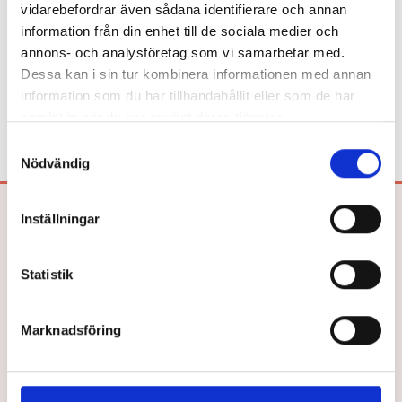
Beroende på kommunens upphandlingsavtal köper du våra
vidarebefordrar även sådana identifierare och annan
böcker hos Adlibris, Bokus eller Läromedia. Spel och Flugo-
information från din enhet till de sociala medier och
dockor? Dem köper du hos Läromedia.
annons- och analysföretag som vi samarbetar med.
Dessa kan i sin tur kombinera informationen med annan
Direktupphandling då? Jo, det kan du göra!
Mejla oss!
information som du har tillhandahållit eller som de har
samlat in när du har använt deras tjänster.
Samtyckesval
Nödvändig
Bokförlaget Hegas AB
Inställningar
Drottninggatan 26
252 21 HELSINGBORG
Statistik
Tel: 042-33 03 40
E-post:
info@hegas.se
Marknadsföring