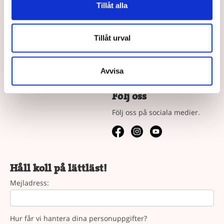
Våra Böcker
Om oss
Tillåt alla
Lättlästa böcker efter ålder
Författare
Bokserierna
Jobba hos oss
Tillåt urval
Vad är läsnycklar?
Våra köpvillkor
Avvisa
Vår syn på lättläst
Följ oss
Följ oss på sociala medier.
Håll koll på lättläst!
Mejladress:
Hur får vi hantera dina personuppgifter?