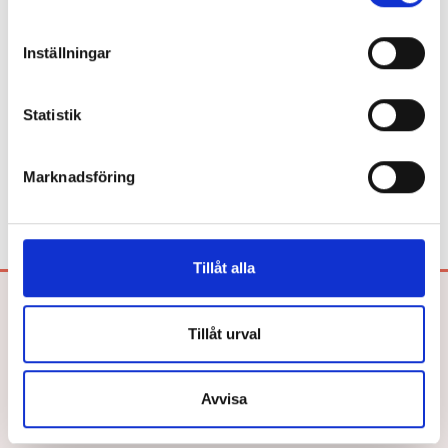
Är du bibliotekarie eller pedagog? Här
köper du in!
Inställningar
Beroende på kommunens upphandlingsavtal köper du våra
böcker hos Adlibris, Bokus eller Läromedia. Spel och Flugo-
Statistik
dockor? Dem köper du hos Läromedia.
Direktupphandling då? Jo, det kan du göra!
Mejla oss!
Marknadsföring
Tillåt alla
Bokförlaget Hegas AB
Tillåt urval
Drottninggatan 26
252 21 HELSINGBORG
Tel: 042-33 03 40
Avvisa
E-post:
info@hegas.se