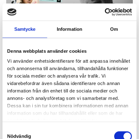
Samtycke
Information
Om
2021-02-02 08:30
Hegas
Anders Blentare: Jag gillar att
hänga med Sanja
Denna webbplats använder cookies
Vi använder enhetsidentifierare för att anpassa innehållet
Skådespelaren Anders Blentare debuterar som
författare hos oss på Hegas. Han har skrivit böckerna
och annonserna till användarna, tillhandahålla funktioner
om Sanja. En serie som rymmer både svettiga, snabba
för sociala medier och analysera vår trafik. Vi
fotbollsmatcher, tjafs på skolgården och rivalitet.
vidarebefordrar även sådana identifierare och annan
Redaktionen ställde en massa frågor till
information från din enhet till de sociala medier och
debutantförfattaren!
annons- och analysföretag som vi samarbetar med.
Dessa kan i sin tur kombinera informationen med annan
0 kommentar(er)
Läs mer
information som du har tillhandahållit eller som de har
samlat in när du har använt deras tjänster.
Samtyckesval
Nödvändig