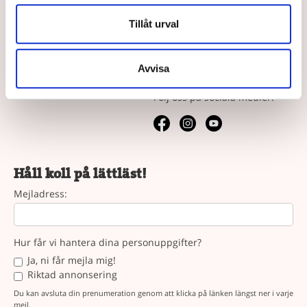
Vad är läsnycklar?
Våra köpvillkor
Tillåt urval
Vår syn på lättläst
Avvisa
Följ oss
Följ oss på sociala medier.
Håll koll på lättläst!
Mejladress:
Hur får vi hantera dina personuppgifter?
Ja, ni får mejla mig!
Riktad annonsering
Du kan avsluta din prenumeration genom att klicka på länken längst ner i varje
mejl.