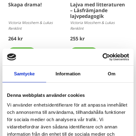
Skapa drama!
Lajva med litteraturen
– Läsfrämjande
lajvpedagogik
Victoria Mosshem & Lukas
Victoria Mosshem & Lukas
Renklint
Renklint
264 kr
255 kr
Köp
Köp
Samtycke
Information
Om
Är du bibliotekarie eller pedagog? Här
Denna webbplats använder cookies
köper du in!
Vi använder enhetsidentifierare för att anpassa innehållet
och annonserna till användarna, tillhandahålla funktioner
Beroende på kommunens upphandlingsavtal köper du våra
för sociala medier och analysera vår trafik. Vi
böcker hos Adlibris, Bokus eller Läromedia. Spel och Flugo-
dockor? Dem köper du hos Läromedia.
vidarebefordrar även sådana identifierare och annan
information från din enhet till de sociala medier och