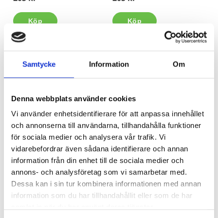
Köp
Köp
Samtycke
Information
Om
Denna webbplats använder cookies
Vi använder enhetsidentifierare för att anpassa innehållet
och annonserna till användarna, tillhandahålla funktioner
Gullstorp racing 1 - Lätt
för sociala medier och analysera vår trafik. Vi
bästa bilen
vidarebefordrar även sådana identifierare och annan
Jenny Milewski & Daniel Hultman
information från din enhet till de sociala medier och
205 kr
annons- och analysföretag som vi samarbetar med.
Dessa kan i sin tur kombinera informationen med annan
Köp
information som du har tillhandahållit eller som de har
samlat in när du har använt deras tjänster.