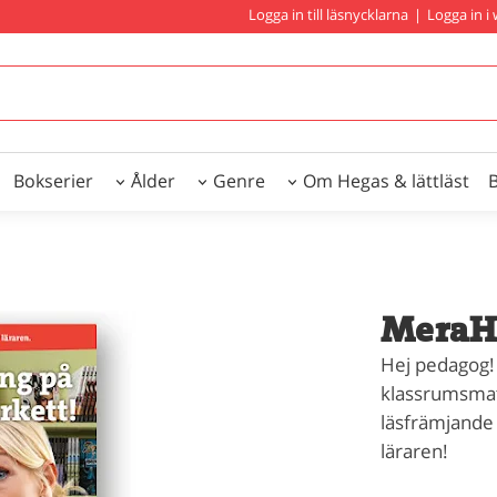
Logga in till läsnycklarna
|
Logga in 
Bokserier
Ålder
Genre
Om Hegas & lättläst
MeraHe
Hej pedagog!
klassrumsmate
läsfrämjande i
läraren!