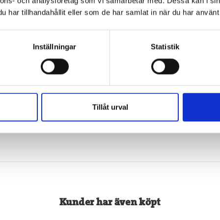
nnons- och analysföretag som vi samarbetar med. Dessa kan i sin
har tillhandahållit eller som de har samlat in när du har använt 
gas Höstkatalog 2026
Våga längta – värdering
Inställningar
Statistik
Anna Ahlund
0 kr
501 kr
Köp
Köp
Tillåt urval
Visa Alla
Kunder har även köpt