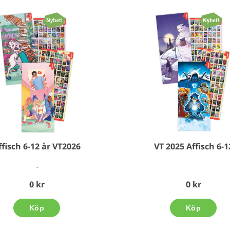
ffisch 6-12 år VT2026
VT 2025 Affisch 6-1
-
0 kr
0 kr
Köp
Köp