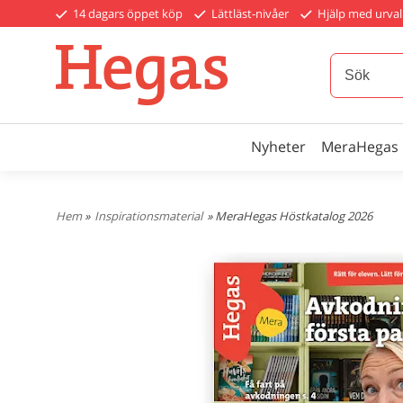
14 dagars öppet köp
Lättläst-nivåer
Hjälp med urval
Nyheter
MeraHegas
Hem
»
Inspirationsmaterial
» MeraHegas Höstkatalog 2026