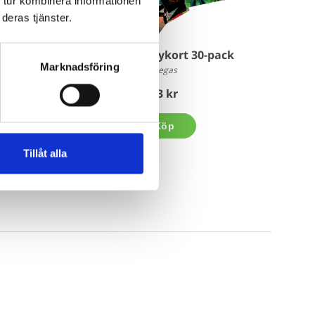
 tur kombinera informationen
deras tjänster.
sspelet
Blandade Vykort 30-pack
Marknadsföring
Hegas
83 kr
Köp
Tillåt alla