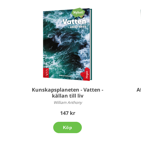
Kunskapsplaneten - Vatten -
A
källan till liv
William Anthony
147 kr
Köp