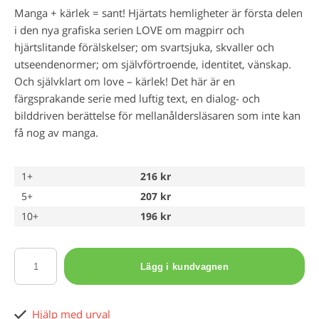
Manga + kärlek = sant! Hjärtats hemligheter är första delen
i den nya grafiska serien LOVE om magpirr och
hjärtslitande förälskelser; om svartsjuka, skvaller och
utseendenormer; om självförtroende, identitet, vänskap.
Och självklart om love – kärlek! Det här är en
färgsprakande serie med luftig text, en dialog- och
bilddriven berättelse för mellanåldersläsaren som inte kan
få nog av manga.
1+
216 kr
5+
207 kr
10+
196 kr
Lägg i kundvagnen
Hjälp med urval