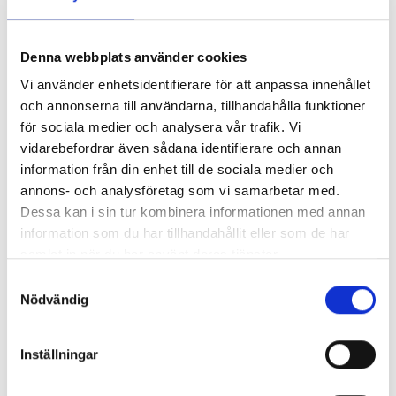
Denna webbplats använder cookies
Vi använder enhetsidentifierare för att anpassa innehållet
och annonserna till användarna, tillhandahålla funktioner
LOVE 2 - Brustet hjärta
LOVE 3 - En sång om
kärlek
för sociala medier och analysera vår trafik. Vi
BéKa
BéKa
vidarebefordrar även sådana identifierare och annan
information från din enhet till de sociala medier och
216 kr
216 kr
annons- och analysföretag som vi samarbetar med.
Dessa kan i sin tur kombinera informationen med annan
Köp
Köp
information som du har tillhandahållit eller som de har
samlat in när du har använt deras tjänster.
Samtyckesval
Nödvändig
Inställningar