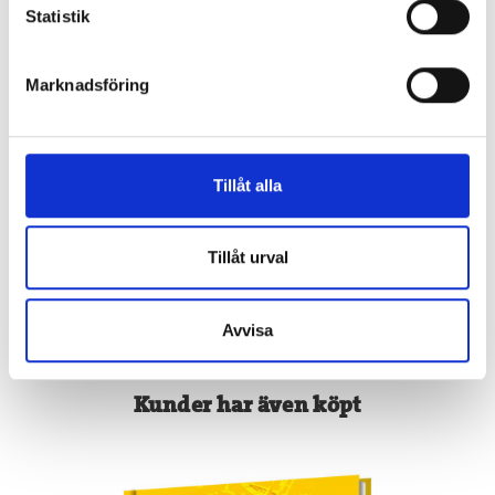
Statistik
LOVE 4 - Kärlekens
LOVE 5 - Hemlig kärlek
planet
BéKa
BéKa
Marknadsföring
216 kr
216 kr
Köp
Köp
Tillåt alla
Visa Alla
Tillåt urval
Avvisa
Kunder har även köpt