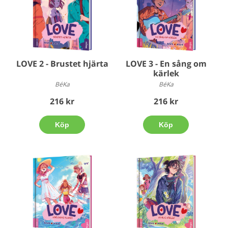
LOVE 2 - Brustet hjärta
LOVE 3 - En sång om
kärlek
BéKa
BéKa
216 kr
216 kr
Köp
Köp