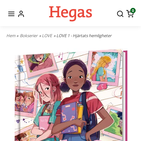
0
Hem
»
Bokserier
»
LOVE
» LOVE 1 - Hjärtats hemligheter