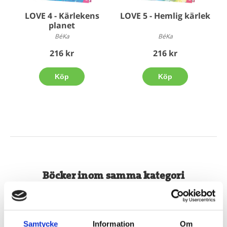
LOVE 4 - Kärlekens
LOVE 5 - Hemlig kärlek
planet
BéKa
BéKa
216 kr
216 kr
Köp
Köp
Böcker inom samma kategori
Samtycke
Information
Om