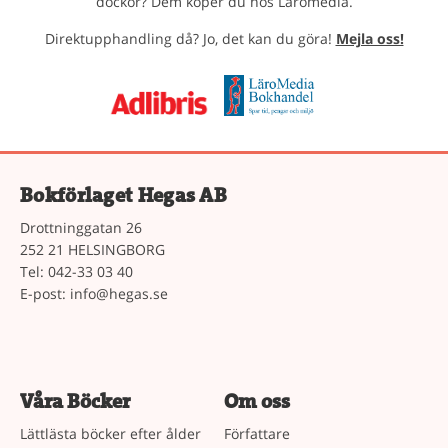
dockor? Dem köper du hos Läromedia.
Direktupphandling då? Jo, det kan du göra!
Mejla oss!
Bokförlaget Hegas AB
Drottninggatan 26
252 21 HELSINGBORG
Tel: 042-33 03 40
E-post:
info@hegas.se
Våra Böcker
Om oss
Lättlästa böcker efter ålder
Författare