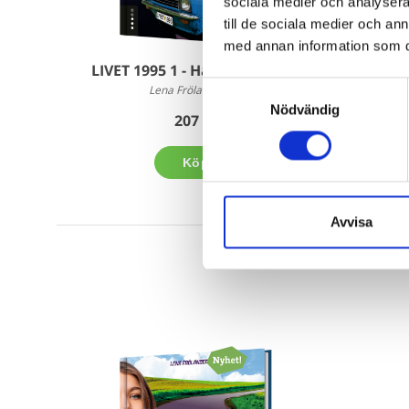
sociala medier och analysera 
till de sociala medier och a
med annan information som du 
LIVET 1995 1 - Här börjar livet
Samtyckesval
Lena Frölander-Ulf
Nödvändig
207 kr
Köp
Avvisa