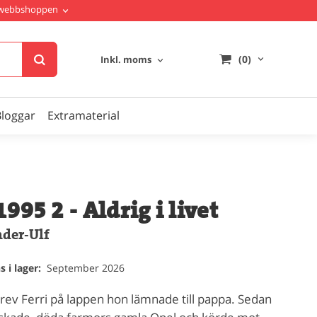
i webbshoppen
(0)
Inkl. moms
Bloggar
Extramaterial
995 2 - Aldrig i livet
nder-Ulf
 i lager:
September 2026
skrev Ferri på lappen hon lämnade till pappa. Sedan