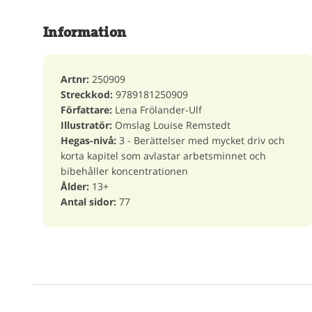
Information
Artnr:
250909
Streckkod:
9789181250909
Författare:
Lena Frölander-Ulf
Illustratör:
Omslag Louise Remstedt
Hegas-nivå:
3 - Berättelser med mycket driv och
korta kapitel som avlastar arbetsminnet och
bibehåller koncentrationen
Ålder:
13+
Antal sidor:
77