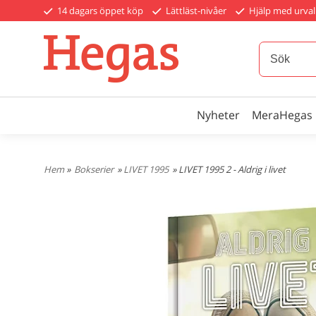
14 dagars öppet köp
Lättläst-nivåer
Hjälp med urval
Nyheter
MeraHegas
Hem
»
Bokserier
»
LIVET 1995
» LIVET 1995 2 - Aldrig i livet