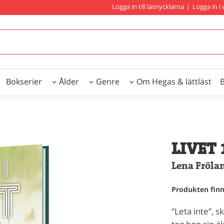
Logga in till läsnycklarna
|
Logga in 
Bokserier
Ålder
Genre
Om Hegas & lättläst
LIVET 1
Lena Fröla
Produkten finns
”Leta inte”, 