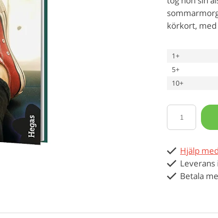
tog hon sin 
sommarmorgon
körkort, med l
1+
5+
10+
Hjälp med
Leverans 
Betala me