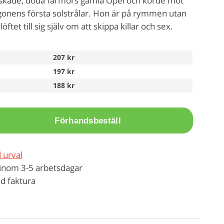
älskade, döda farmors gamla Opel och körde mot
ens första solstrålar. Hon är på rymmen utan
öftet till sig själv om att skippa killar och sex.
207 kr
197 kr
188 kr
Förhandsbeställ
 urval
inom 3-5 arbetsdagar
d faktura