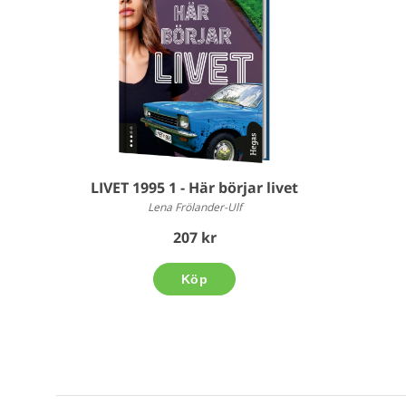
LIVET 1995 1 - Här börjar livet
Lena Frölander-Ulf
207 kr
Köp