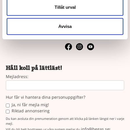
Våra köpvillkor
Tillåt urval
Vår syn på lättläst
Följ oss
Avvisa
Följ oss på sociala medier.
Håll koll på lättläst!
Mejladress:
Hur får vi hantera dina personuppgifter?
Ja, ni får mejla mig!
Riktad annonsering
Du kan avsluta din prenumeration genom att klicka på länken längst ner i varje
mejl.
info@hegas.se
Vill du bli helt borttagen ur våra system mejlar du
!