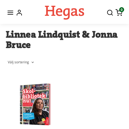
0
Linnea Lindquist & Jonna
Bruce
Välj sortering