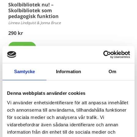
Skolbibliotek nu! –
Skolbibliotek som
pedagogisk funktion
Linnea Lindquist & Jonna Bruce
290 kr
Köp
Samtycke
Information
Om
Är du bibliotekarie eller pedagog? Här
Denna webbplats använder cookies
köper du in!
Vi använder enhetsidentifierare för att anpassa innehållet
Beroende på kommunens upphandlingsavtal köper du våra
och annonserna till användarna, tillhandahålla funktioner
böcker hos Adlibris, Bokus eller Läromedia. Spel och Flugo-
för sociala medier och analysera vår trafik. Vi
dockor? Dem köper du hos Läromedia.
vidarebefordrar även sådana identifierare och annan
information från din enhet till de sociala medier och
Direktupphandling då? Jo, det kan du göra!
Mejla oss!