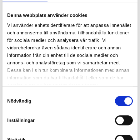
Kod från Captcha-bild:
Denna webbplats använder cookies
Vi använder enhetsidentifierare för att anpassa innehållet
och annonserna till användarna, tillhandahålla funktioner
för sociala medier och analysera vår trafik. Vi
vidarebefordrar även sådana identifierare och annan
information från din enhet till de sociala medier och
annons- och analysföretag som vi samarbetar med.
Dessa kan i sin tur kombinera informationen med annan
Är du bibliotekarie eller pedagog? Här
information som du har tillhandahållit eller som de har
köper du in!
samlat in när du har använt deras tjänster.
Beroende på kommunens upphandlingsavtal köper du våra
Samtyckesval
böcker hos Adlibris, Bokus eller Läromedia. Spel och Flugo-
Nödvändig
dockor? Dem köper du hos Läromedia.
Direktupphandling då? Jo, det kan du göra!
Mejla oss!
Inställningar
Statistik