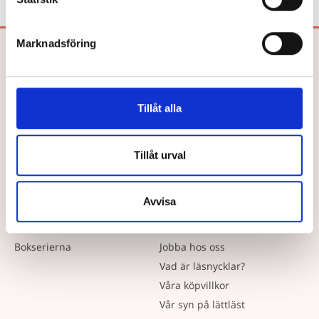
Marknadsföring
Bokförlaget Hegas AB
Drottninggatan 26
252 21 HELSINGBORG
Tillåt alla
Tel: 042-33 03 40
E-post:
info@hegas.se
Tillåt urval
Våra Böcker
Om oss
Avvisa
Lättlästa böcker efter ålder
Författare
Bokserierna
Jobba hos oss
Vad är läsnycklar?
Våra köpvillkor
Vår syn på lättläst