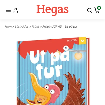
0
Hem
»
Lästrädet
»
Fröet
» Fröet: UGPYJD – Ut på tur