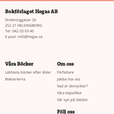
Bokförlaget Hegas AB
Drottninggatan 26
252 21 HELSINGBORG
Tel: 042-33 03 40
E-post:
info@hegas.se
Våra Böcker
Om oss
Lättlästa böcker efter ålder
Författare
Bokserierna
Jobba hos oss
Vad är läsnycklar?
Våra köpvillkor
Vår syn på lättläst
Följ oss