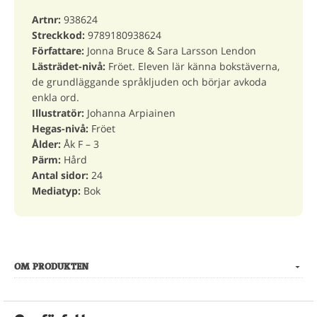
Artnr:
938624
Streckkod:
9789180938624
Författare:
Jonna Bruce & Sara Larsson Lendon
Lästrädet-nivå:
Fröet. Eleven lär känna bokstäverna,
de grundläggande språkljuden och börjar avkoda
enkla ord.
Illustratör:
Johanna Arpiainen
Hegas-nivå:
Fröet
Ålder:
Åk F – 3
Pärm:
Hård
Antal sidor:
24
Mediatyp:
Bok
OM PRODUKTEN