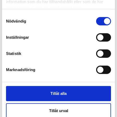
information som du har tillhandahållit eller som de har
samlat in när du har använt deras tjänster.
Samtyckesval
Nödvändig
Grodden :
Grodden: C,X,Z,W,Q -
Inställningar
Konsonantkluster -
Fixa kex
Smyg i skog
Jonna Bruce & Sara Larsson
Jonna Bruce & Sara Larsson
Statistik
Lendon
Lendon
133 kr
133 kr
Marknadsföring
Köp
Tillåt alla
Tillåt urval