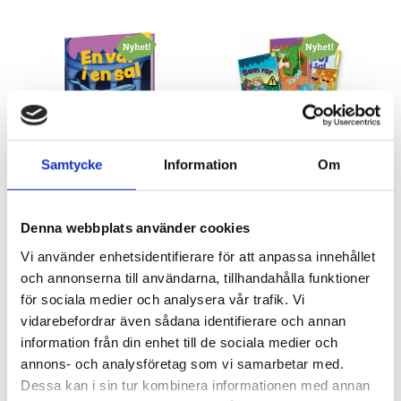
Samtycke
Information
Om
Fröet: NIVMKÄ – En val i
Lästrädet - Fröet:
en sal
ASLORE
Jonna Bruce & Sara Larsson
Jonna Bruce & Sara Larsson
Denna webbplats använder cookies
Lendon
Lendon
Vi använder enhetsidentifierare för att anpassa innehållet
133 kr
491 kr
och annonserna till användarna, tillhandahålla funktioner
för sociala medier och analysera vår trafik. Vi
Köp
Köp
vidarebefordrar även sådana identifierare och annan
information från din enhet till de sociala medier och
annons- och analysföretag som vi samarbetar med.
Dessa kan i sin tur kombinera informationen med annan