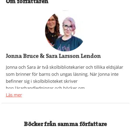
Om författaren
Jonna Bruce & Sara Larsson Lendon
Jonna och Sara är två skolbibliotekarier och tillika eldsjälar
som brinner för barns och ungas läsning. När Jonna inte
befinner sig i skolbiblioteket skriver
hon lärarhandledningar och böcker om
Läs mer
skolbiblioteksutveckling. 2023 belönade Svenska
Akademien hennes arbete för ungas läsning. Sara är en
läshjälte med särskilt intresse för andraspråksutveckling
och tidig läsinlärning.
Böcker från samma författare