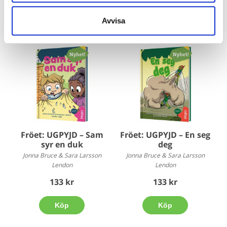
Böcker inom samma kategori
Avvisa
Fröet: UGPYJD – Sam
Fröet: UGPYJD – En seg
syr en duk
deg
Jonna Bruce & Sara Larsson
Jonna Bruce & Sara Larsson
Lendon
Lendon
133 kr
133 kr
Köp
Köp