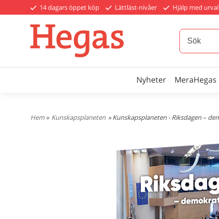
14 dagars öppet köp
Lättläst-nivåer
Hjälp med urval
Nyheter
MeraHegas
Hem
»
Kunskapsplaneten
» Kunskapsplaneten - Riksdagen – de