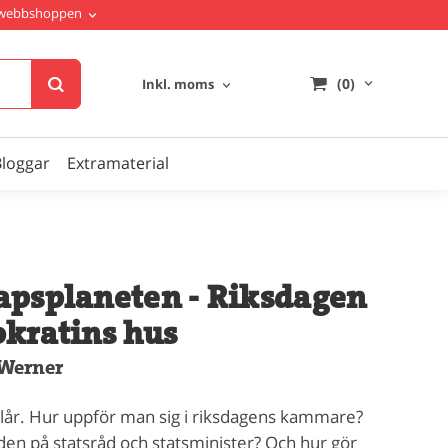
i webbshoppen
(0)
Inkl. moms
Bloggar
Extramaterial
psplaneten - Riksdagen
kratins hus
 Werner
alår. Hur uppför man sig i riksdagens kammare?
aden på statsråd och statsminister? Och hur gör