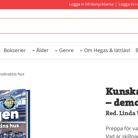
Logga in till läsnycklarna
|
Logga in 
Bokserier
Ålder
Genre
Om Hegas & lättläst
mokratins hus
Kunska
– demo
Red. Linda
Preppa för v
Vad är skilln