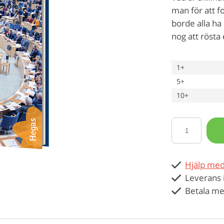
man för att f
borde alla ha
nog att rösta 
1+
5+
10+
Hjälp med
Leverans 
Betala me