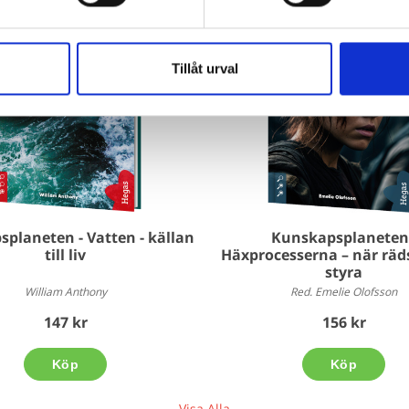
Tillåt urval
planeten - Vatten - källan
Kunskapsplaneten 
till liv
Häxprocesserna – när räds
styra
William Anthony
Red. Emelie Olofsson
147 kr
156 kr
Köp
Köp
Visa Alla